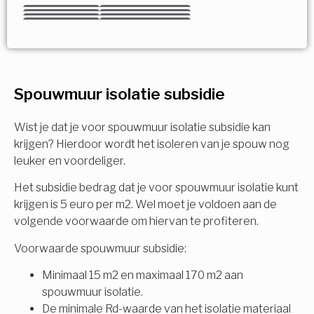
Kies uw Isolatiemaatregel
Vorige
Volgende
Vorige
Volgende
Vorige
Volgende
Ja!
Vorige
Volgende
Meerdere keuzes mogelijk
U komt in aanmerking voor
Spouwmuur isolatie subsidie
Isolatiemaatregel
subsidie!
Spouwisolatie
Wist je dat je voor spouwmuur isolatie subsidie kan
Vul uw gegevens in en ontvang nu direct uw
krijgen? Hierdoor wordt het isoleren van je spouw nog
berekening per mail.
leuker en voordeliger.
Vloerisolatie
Het subsidie bedrag dat je voor spouwmuur isolatie kunt
Dakisolatie
krijgen is 5 euro per m2. Wel moet je voldoen aan de
Voornaam
volgende voorwaarde om hiervan te profiteren.
Gevelisolatie
Voorwaarde spouwmuur subsidie:
Minimaal 15 m2 en maximaal 170 m2 aan
Achternaam
spouwmuur isolatie.
Vorige
Volgende
De minimale Rd-waarde van het isolatie materiaal