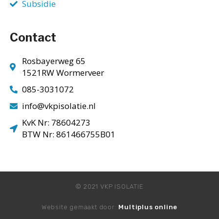
Subsidie
Contact
Rosbayerweg 65
1521RW Wormerveer
085-3031072
info@vkpisolatie.nl
KvK Nr: 78604273
BTW Nr: 861466755B01
© 2021 VKP ISOLATIE
Website gemaakt door:
Multiplus online