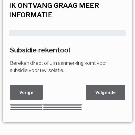
IK ONTVANG GRAAG MEER
INFORMATIE
Subsidie rekentool
Bereken direct of u in aanmerking komt voor
subsidie voor uw isolatie.
Vorige
Volgende
Kies uw Isolatiemaatregel
Vorige
Volgende
Vorige
Volgende
Vorige
Volgende
Ja!
Vorige
Volgende
Meerdere keuzes mogelijk
U komt in aanmerking voor