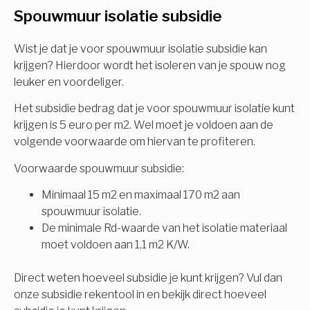
Spouwmuur isolatie subsidie
Isolatiemaatregel
subsidie!
Spouwisolatie
Wist je dat je voor spouwmuur isolatie subsidie kan
Vul uw gegevens in en ontvang nu direct uw
krijgen? Hierdoor wordt het isoleren van je spouw nog
berekening per mail.
leuker en voordeliger.
Vloerisolatie
Het subsidie bedrag dat je voor spouwmuur isolatie kunt
Dakisolatie
krijgen is 5 euro per m2. Wel moet je voldoen aan de
Voornaam
volgende voorwaarde om hiervan te profiteren.
Gevelisolatie
Voorwaarde spouwmuur subsidie:
Minimaal 15 m2 en maximaal 170 m2 aan
Achternaam
spouwmuur isolatie.
Vorige
Volgende
De minimale Rd-waarde van het isolatie materiaal
moet voldoen aan 1,1 m2 K/W.
E-mail
Direct weten hoeveel subsidie je kunt krijgen? Vul dan
onze subsidie rekentool in en bekijk direct hoeveel