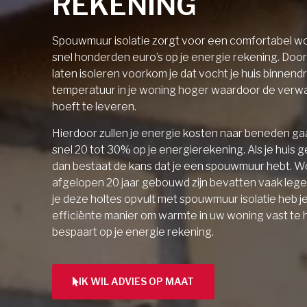
REKENING
Spouwmuur isolatie zorgt voor een comfortabel wo
snel honderden euro’s op je energie rekening. Doo
laten isoleren voorkom je dat vocht je huis binnendri
temperatuur in je woning hoger waardoor de verw
hoeft te leveren.
Hierdoor zullen je energie kosten naar beneden gaa
snel 20 tot 30% op je energierekening. Als je huis 
dan bestaat de kans dat je een spouwmuur hebt. W
afgelopen 20 jaar gebouwd zijn bevatten vaak lege 
je deze holtes opvult met spouwmuur isolatie heb j
efficiënte manier om warmte in uw woning vast te
bespaart op je energie rekening.
IK WIL ADVIES OP MAAT