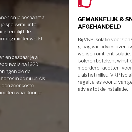
nen en je bespaart al
GEMAKKELIJK & S
r je spouwmuur te
AFGEHANDELD
ngt en blijft de
arming minder werkt
Bij VKP Isolatie voorzien
graag van advies over u
wensen omtrent isolatie
n en bespaar je al
isoleren betekent winst.
gebouwd is na 1920
meerdere facetten. Voor
oningen die de
u als het milieu. VKP Isola
holtes in de muur. Als
regelt alles voor u: van 
e een zeer koste
advies tot de installatie.
 houden waardoor je