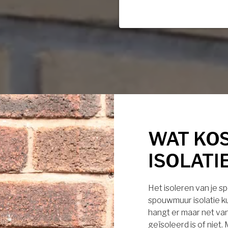
WAT KO
ISOLATI
Het isoleren van je s
spouwmuur isolatie ku
hangt er maar net van
geïsoleerd is of niet