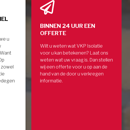
NEL
BINNEN 24 UUR EEN
OFFERTE
 we u
w
Wilt u weten wat VKP Isolatie
. Want
voor u kan betekenen? Laat ons
 Op
weten wat uw vraag is. Dan stellen
 zowel
wij een offerte voor u op aan de
tie
hand van de door u verkregen
gedegen
informatie.