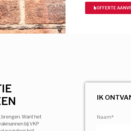
OFFERTE AANV
IE
IK ONTVA
ZEN
Naam*
g brengen. Want het
 vakmannen bij VKP
vel waardoor het