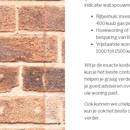
indicatie wat spouwm
Rijtjeshuis: inv
400 kuub gas per
Hoekwoning of 2
besparing van 8
Vrijstaande won
1000 tot 1500 ku
Wil je de exacte kos
kun je het beste con
helpen je graag verd
je goed adviseren ove
uw woning past.
Ook kunnen we u help
kun je ook het beste
verder.