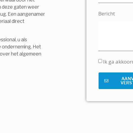
en deze gaten weer
Bericht
terug. Een aangenamer
riaal direct
sional, u als
e onderneming. Het
is over het algemeen
Ik ga akkoo
AAN
VERS