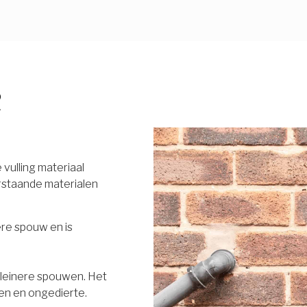
R
vulling materiaal
rstaande materialen
ere spouw en is
 kleinere spouwen. Het
en en ongedierte.