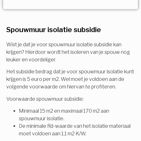
Vorige
Volgende
Ja!
Vorige
Volgende
Meerdere keuzes mogelijk
U komt in aanmerking voor
Spouwmuur isolatie subsidie
Isolatiemaatregel
subsidie!
Spouwisolatie
Wist je dat je voor spouwmuur isolatie subsidie kan
Vul uw gegevens in en ontvang nu direct uw
krijgen? Hierdoor wordt het isoleren van je spouw nog
berekening per mail.
leuker en voordeliger.
Vloerisolatie
Het subsidie bedrag dat je voor spouwmuur isolatie kunt
Dakisolatie
krijgen is 5 euro per m2. Wel moet je voldoen aan de
Voornaam
volgende voorwaarde om hiervan te profiteren.
Gevelisolatie
Voorwaarde spouwmuur subsidie:
Minimaal 15 m2 en maximaal 170 m2 aan
Achternaam
spouwmuur isolatie.
Vorige
Volgende
De minimale Rd-waarde van het isolatie materiaal
moet voldoen aan 1,1 m2 K/W.