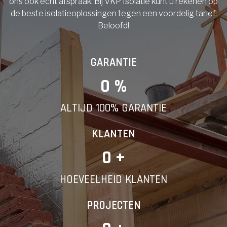
ons ook echt afspraak. Bij VKP Isolatie kunt u rekenen op
de beste isolatieoplossingen tegen een voordelig tarief.
Beloofd!
GARANTIE
0
 %
ALTIJD 100% GARANTIE
KLANTEN
0
 +
HOEVEELHEID KLANTEN
PROJECTEN