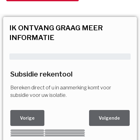
IK ONTVANG GRAAG MEER
INFORMATIE
Subsidie rekentool
Bereken direct of u in aanmerking komt voor
subsidie voor uw isolatie.
Vorige
Volgende
Kies uw Isolatiemaatregel
Vorige
Volgende
Vorige
Volgende