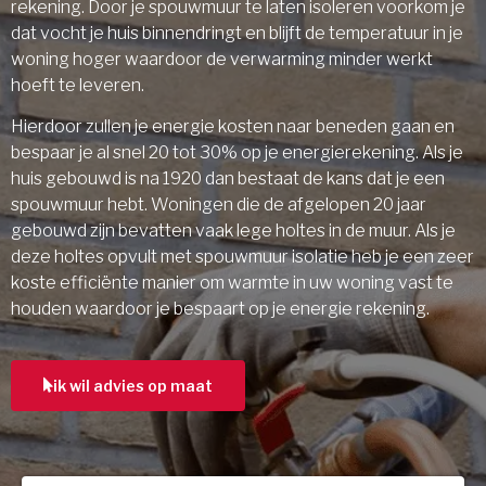
rekening. Door je spouwmuur te laten isoleren voorkom je
dat vocht je huis binnendringt en blijft de temperatuur in je
woning hoger waardoor de verwarming minder werkt
hoeft te leveren.
Hierdoor zullen je energie kosten naar beneden gaan en
bespaar je al snel 20 tot 30% op je energierekening. Als je
huis gebouwd is na 1920 dan bestaat de kans dat je een
spouwmuur hebt. Woningen die de afgelopen 20 jaar
gebouwd zijn bevatten vaak lege holtes in de muur. Als je
deze holtes opvult met spouwmuur isolatie heb je een zeer
koste efficiënte manier om warmte in uw woning vast te
houden waardoor je bespaart op je energie rekening.
ik wil advies op maat