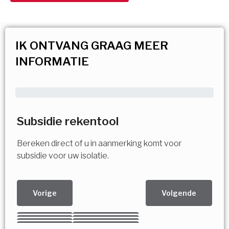
IK ONTVANG GRAAG MEER
INFORMATIE
Subsidie rekentool
Bereken direct of u in aanmerking komt voor
subsidie voor uw isolatie.
Vorige
Volgende
Kies uw Isolatiemaatregel
Vorige
Volgende
Vorige
Volgende