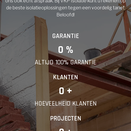
ons ook echt afspraak. Bij VKP Isolatie kunt u rekenen op
de beste isolatieoplossingen tegen een voordelig tarief.
Beloofd!
GARANTIE
0
 %
ALTIJD 100% GARANTIE
KLANTEN
0
 +
HOEVEELHEID KLANTEN
PROJECTEN