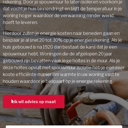
rekening. Door je spouwmuur te laten isoleren voorkom je
dat vocht je huis binnendringt en blijft de temperatuur in je
woning hoger waardoor de verwarming minder werkt
hoeft te leveren.
Hierdoor zullen je energie kosten naar beneden gaan en
bespaar je al snel 20 tot 30% op je energierekening. Als je
huis gebouwd is na 1920 dan bestaat de kans dat je een
spouwmuur hebt. Woningen die de afgelopen 20 jaar
gebouwd zijn bevatten vaak lege holtes in de muur. Als je
deze holtes opvult met spouwmuur isolatie heb je een zeer
koste efficiënte manier om warmte in uw woning vast te
houden waardoor je bespaart op je energie rekening.
ik wil advies op maat