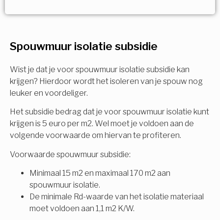
Vorige
Volgende
Ja!
Vorige
Volgende
Meerdere keuzes mogelijk
U komt in aanmerking voor
Spouwmuur isolatie subsidie
Isolatiemaatregel
subsidie!
Spouwisolatie
Wist je dat je voor spouwmuur isolatie subsidie kan
Vul uw gegevens in en ontvang nu direct uw
krijgen? Hierdoor wordt het isoleren van je spouw nog
berekening per mail.
leuker en voordeliger.
Vloerisolatie
Het subsidie bedrag dat je voor spouwmuur isolatie kunt
Dakisolatie
krijgen is 5 euro per m2. Wel moet je voldoen aan de
Voornaam
volgende voorwaarde om hiervan te profiteren.
Gevelisolatie
Voorwaarde spouwmuur subsidie:
Minimaal 15 m2 en maximaal 170 m2 aan
Achternaam
spouwmuur isolatie.
Vorige
Volgende
De minimale Rd-waarde van het isolatie materiaal
moet voldoen aan 1,1 m2 K/W.