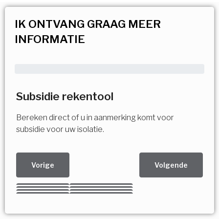
IK ONTVANG GRAAG MEER
INFORMATIE
Subsidie rekentool
Bereken direct of u in aanmerking komt voor
subsidie voor uw isolatie.
Vorige
Volgende
Kies uw Isolatiemaatregel
Vorige
Volgende
Vorige
Volgende
Vorige
Volgende
Ja!
Vorige
Volgende
Meerdere keuzes mogelijk