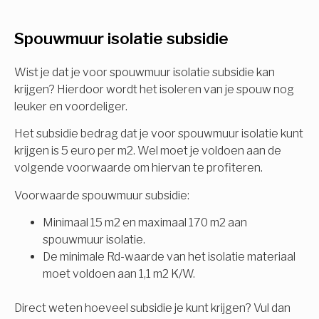
U komt in aanmerking voor
Spouwmuur isolatie subsidie
Isolatiemaatregel
subsidie!
Spouwisolatie
Wist je dat je voor spouwmuur isolatie subsidie kan
Vul uw gegevens in en ontvang nu direct uw
krijgen? Hierdoor wordt het isoleren van je spouw nog
berekening per mail.
leuker en voordeliger.
Vloerisolatie
Het subsidie bedrag dat je voor spouwmuur isolatie kunt
Dakisolatie
krijgen is 5 euro per m2. Wel moet je voldoen aan de
Voornaam
volgende voorwaarde om hiervan te profiteren.
Gevelisolatie
Voorwaarde spouwmuur subsidie:
Minimaal 15 m2 en maximaal 170 m2 aan
Achternaam
spouwmuur isolatie.
Vorige
Volgende
De minimale Rd-waarde van het isolatie materiaal
moet voldoen aan 1,1 m2 K/W.
E-mail
Direct weten hoeveel subsidie je kunt krijgen? Vul dan