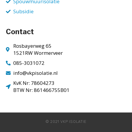
Spouwmuurisolatie
Subsidie
Contact
Rosbayerweg 65
1521RW Wormerveer
085-3031072
info@vkpisolatie.nl
KvK Nr: 78604273
BTW Nr: 861466755B01
© 2021 VKP ISOLATIE