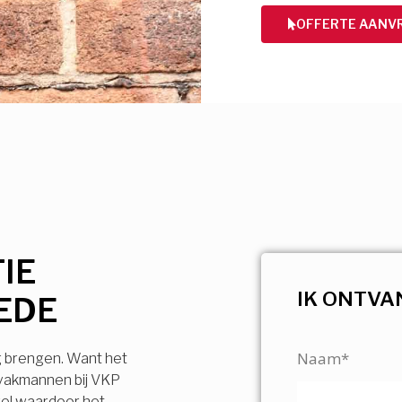
OFFERTE AANV
IE
IK ONTVA
EDE
Naam*
g brengen. Want het
 vakmannen bij VKP
vel waardoor het