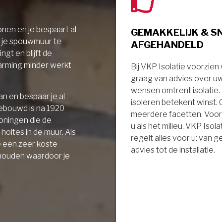
nen en je bespaart al
GEMAKKELIJK & S
r je spouwmuur te
AFGEHANDELD
ngt en blijft de
arming minder werkt
Bij VKP Isolatie voorzien
graag van advies over u
wensen omtrent isolatie
n en bespaar je al
isoleren betekent winst.
gebouwd is na 1920
meerdere facetten. Voor
oningen die de
u als het milieu. VKP Isola
holtes in de muur. Als
regelt alles voor u: van 
e een zeer koste
advies tot de installatie.
 houden waardoor je