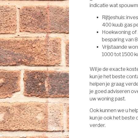
indicatie wat spouwm
Rijtjeshuis: inv
400 kuub gas per
Hoekwoning of 2
besparing van 8
Vrijstaande won
1000 tot 1500 ku
Wil je de exacte kos
kun je het beste con
helpen je graag verd
je goed adviseren ove
uw woning past.
Ook kunnen we u help
kun je ook het beste
verder.