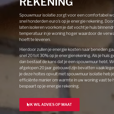
REKENING
Spouwmuur isolatie zorgt voor een comfortabel wo
snel honderden euro’s op je energie rekening. Doo
laten isoleren voorkom je dat vocht je huis binnendri
temperatuur in je woning hoger waardoor de verw
hoeft te leveren.
Hierdoor zullen je energie kosten naar beneden gaa
snel 20 tot 30% op je energierekening. Als je huis 
dan bestaat de kans dat je een spouwmuur hebt. W
afgelopen 20 jaar gebouwd zijn bevatten vaak lege 
je deze holtes opvult met spouwmuur isolatie heb j
efficiënte manier om warmte in uw woning vast te
bespaart op je energie rekening.
IK WIL ADVIES OP MAAT