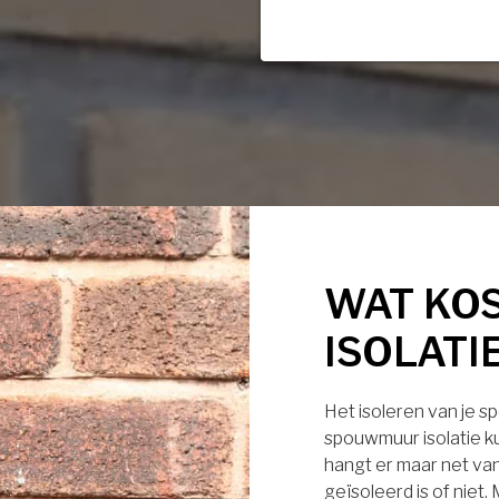
WAT KO
ISOLATI
Het isoleren van je s
spouwmuur isolatie ku
hangt er maar net van
geïsoleerd is of niet