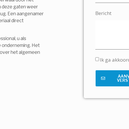
en deze gaten weer
Bericht
terug. Een aangenamer
riaal direct
sional, u als
e onderneming. Het
is over het algemeen
Ik ga akkoo
AAN
VERS