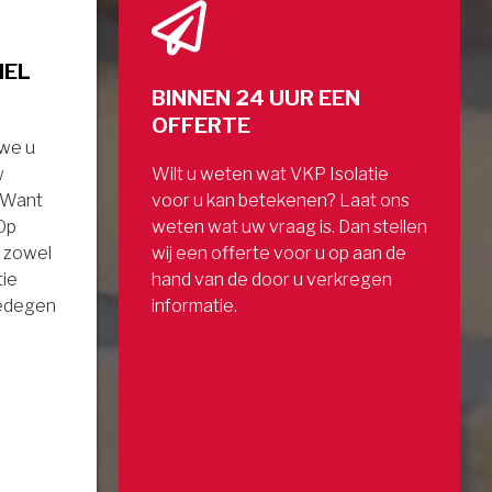
NEL
BINNEN 24 UUR EEN
OFFERTE
 we u
w
Wilt u weten wat VKP Isolatie
. Want
voor u kan betekenen? Laat ons
 Op
weten wat uw vraag is. Dan stellen
 zowel
wij een offerte voor u op aan de
tie
hand van de door u verkregen
gedegen
informatie.