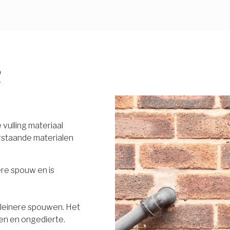
R
vulling materiaal
rstaande materialen
ere spouw en is
 kleinere spouwen. Het
en en ongedierte.