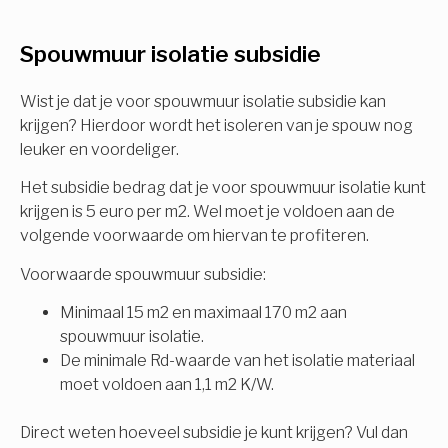
U komt in aanmerking voor
Spouwmuur isolatie subsidie
Isolatiemaatregel
subsidie!
Spouwisolatie
Wist je dat je voor spouwmuur isolatie subsidie kan
Vul uw gegevens in en ontvang nu direct uw
krijgen? Hierdoor wordt het isoleren van je spouw nog
berekening per mail.
leuker en voordeliger.
Vloerisolatie
Het subsidie bedrag dat je voor spouwmuur isolatie kunt
Dakisolatie
krijgen is 5 euro per m2. Wel moet je voldoen aan de
Voornaam
volgende voorwaarde om hiervan te profiteren.
Gevelisolatie
Voorwaarde spouwmuur subsidie:
Minimaal 15 m2 en maximaal 170 m2 aan
Achternaam
spouwmuur isolatie.
Vorige
Volgende
De minimale Rd-waarde van het isolatie materiaal
moet voldoen aan 1,1 m2 K/W.
E-mail
Direct weten hoeveel subsidie je kunt krijgen? Vul dan