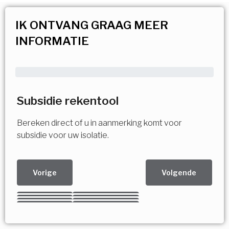
IK ONTVANG GRAAG MEER
INFORMATIE
Subsidie rekentool
Bereken direct of u in aanmerking komt voor
subsidie voor uw isolatie.
Vorige
Volgende
Kies uw Isolatiemaatregel
Vorige
Volgende
Vorige
Volgende
Vorige
Volgende
Ja!
Vorige
Volgende
Meerdere keuzes mogelijk