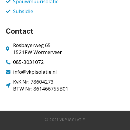
Spouwmuurisolatie
Subsidie
Contact
Rosbayerweg 65
1521RW Wormerveer
085-3031072
info@vkpisolatie.nl
KvK Nr: 78604273
BTW Nr: 861466755B01
© 2021 VKP ISOLATIE