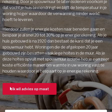
rekening. Door je spouwmuur te laten isoleren voorkom je
dat vocht je huis binnendringt en blijft de temperatuur in je
woning hoger waardoor de verwarming minder werkt
hoeft te leveren.
Hierdoor zullen je energie kosten naar beneden gaan en
bespaar je al snel 20 tot 30% op je energierekening. Als je
huis gebouwd is na 1920 dan bestaat de kans dat je een
spouwmuur hebt. Woningen die de afgelopen 20 jaar
gebouwd zijn bevatten vaak lege holtes in de muur. Als je
deze holtes opvult met spouwmuur isolatie heb je een zeer
koste efficiënte manier om warmte in uw woning vast te
houden waardoor je bespaart op je energie rekening.
ik wil advies op maat