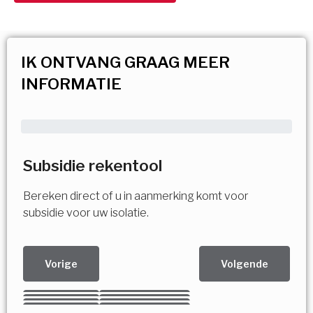
IK ONTVANG GRAAG MEER
INFORMATIE
Subsidie rekentool
Bereken direct of u in aanmerking komt voor
subsidie voor uw isolatie.
Vorige
Volgende
Kies uw Isolatiemaatregel
Vorige
Volgende
Vorige
Volgende