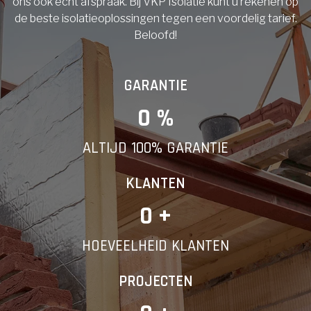
ons ook echt afspraak. Bij VKP Isolatie kunt u rekenen op
de beste isolatieoplossingen tegen een voordelig tarief.
Beloofd!
GARANTIE
0
 %
ALTIJD 100% GARANTIE
KLANTEN
0
 +
HOEVEELHEID KLANTEN
PROJECTEN