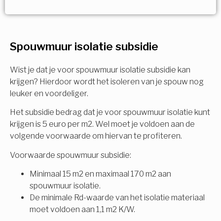
Vorige
Volgende
Ja!
Vorige
Volgende
Meerdere keuzes mogelijk
U komt in aanmerking voor
Spouwmuur isolatie subsidie
Isolatiemaatregel
subsidie!
Spouwisolatie
Wist je dat je voor spouwmuur isolatie subsidie kan
Vul uw gegevens in en ontvang nu direct uw
krijgen? Hierdoor wordt het isoleren van je spouw nog
berekening per mail.
leuker en voordeliger.
Vloerisolatie
Het subsidie bedrag dat je voor spouwmuur isolatie kunt
Dakisolatie
krijgen is 5 euro per m2. Wel moet je voldoen aan de
Voornaam
volgende voorwaarde om hiervan te profiteren.
Gevelisolatie
Voorwaarde spouwmuur subsidie:
Minimaal 15 m2 en maximaal 170 m2 aan
Achternaam
spouwmuur isolatie.
Vorige
Volgende
De minimale Rd-waarde van het isolatie materiaal
moet voldoen aan 1,1 m2 K/W.