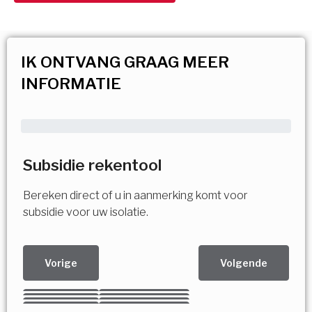
IK ONTVANG GRAAG MEER
INFORMATIE
Subsidie rekentool
Bereken direct of u in aanmerking komt voor
subsidie voor uw isolatie.
Vorige
Volgende
Kies uw Isolatiemaatregel
Vorige
Volgende
Vorige
Volgende