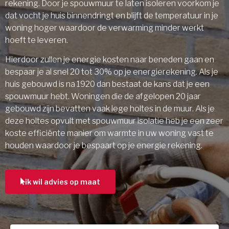
rekening. Door je spouwmuur te laten isoleren voorkom je
dat vocht je huis binnendringt en blijft de temperatuur in je
woning hoger waardoor de verwarming minder werkt
hoeft te leveren.
Hierdoor zullen je energie kosten naar beneden gaan en
bespaar je al snel 20 tot 30% op je energierekening. Als je
huis gebouwd is na 1920 dan bestaat de kans dat je een
spouwmuur hebt. Woningen die de afgelopen 20 jaar
gebouwd zijn bevatten vaak lege holtes in de muur. Als je
deze holtes opvult met spouwmuur isolatie heb je een zeer
koste efficiënte manier om warmte in uw woning vast te
houden waardoor je bespaart op je energie rekening.
ik wil advies op maat