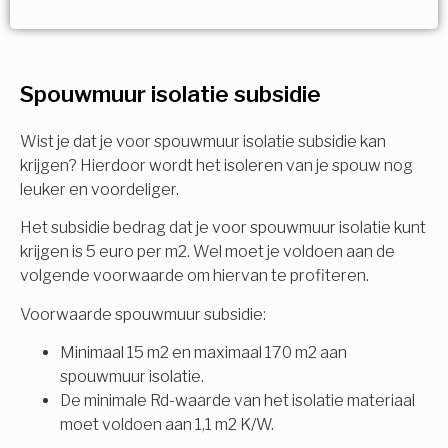
Vorige
Volgende
Ja!
Vorige
Volgende
Meerdere keuzes mogelijk
U komt in aanmerking voor
Spouwmuur isolatie subsidie
Isolatiemaatregel
subsidie!
Spouwisolatie
Wist je dat je voor spouwmuur isolatie subsidie kan
Vul uw gegevens in en ontvang nu direct uw
krijgen? Hierdoor wordt het isoleren van je spouw nog
berekening per mail.
leuker en voordeliger.
Vloerisolatie
Het subsidie bedrag dat je voor spouwmuur isolatie kunt
Dakisolatie
krijgen is 5 euro per m2. Wel moet je voldoen aan de
Voornaam
volgende voorwaarde om hiervan te profiteren.
Gevelisolatie
Voorwaarde spouwmuur subsidie:
Minimaal 15 m2 en maximaal 170 m2 aan
Achternaam
spouwmuur isolatie.
Vorige
Volgende
De minimale Rd-waarde van het isolatie materiaal
moet voldoen aan 1,1 m2 K/W.