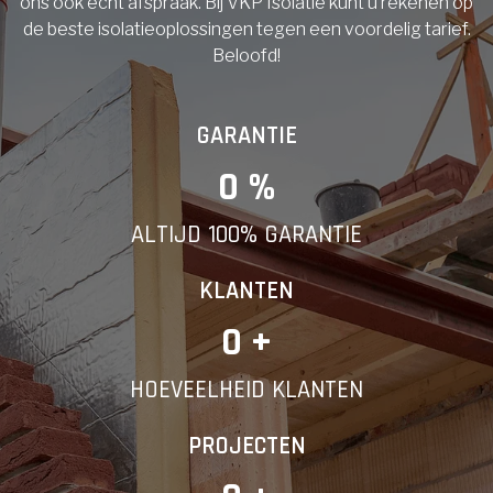
ons ook echt afspraak. Bij VKP Isolatie kunt u rekenen op
de beste isolatieoplossingen tegen een voordelig tarief.
Beloofd!
GARANTIE
0
 %
ALTIJD 100% GARANTIE
KLANTEN
0
 +
HOEVEELHEID KLANTEN
PROJECTEN