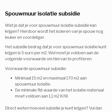
U komt in aanmerking voor
Spouwmuur isolatie subsidie
Isolatiemaatregel
subsidie!
Spouwisolatie
Wist je dat je voor spouwmuur isolatie subsidie kan
Vul uw gegevens in en ontvang nu direct uw
krijgen? Hierdoor wordt het isoleren van je spouw nog
berekening per mail.
leuker en voordeliger.
Vloerisolatie
Het subsidie bedrag dat je voor spouwmuur isolatie kunt
Dakisolatie
krijgen is 5 euro per m2. Wel moet je voldoen aan de
Voornaam
volgende voorwaarde om hiervan te profiteren.
Gevelisolatie
Voorwaarde spouwmuur subsidie:
Minimaal 15 m2 en maximaal 170 m2 aan
Achternaam
spouwmuur isolatie.
Vorige
Volgende
De minimale Rd-waarde van het isolatie materiaal
moet voldoen aan 1,1 m2 K/W.
E-mail
Direct weten hoeveel subsidie je kunt krijgen? Vul dan