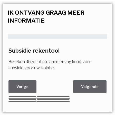
IK ONTVANG GRAAG MEER
INFORMATIE
Subsidie rekentool
Bereken direct of u in aanmerking komt voor
subsidie voor uw isolatie.
Vorige
Volgende
Kies uw Isolatiemaatregel
Vorige
Volgende
Vorige
Volgende
Vorige
Volgende
Ja!
Vorige
Volgende
Meerdere keuzes mogelijk