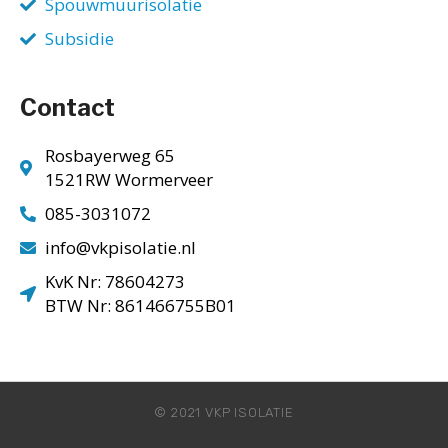
Spouwmuurisolatie
Subsidie
Contact
Rosbayerweg 65
1521RW Wormerveer
085-3031072
info@vkpisolatie.nl
KvK Nr: 78604273
BTW Nr: 861466755B01
© 2021 VKP ISOLATIE