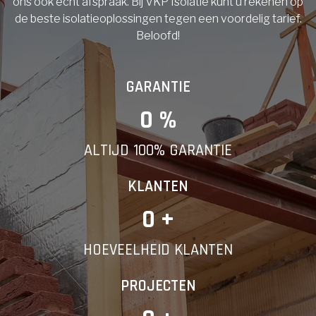
ons ook echt afspraak. Bij VKP Isolatie kunt u rekenen op
de beste isolatieoplossingen tegen een voordelig tarief.
Beloofd!
GARANTIE
0
 %
ALTIJD 100% GARANTIE
KLANTEN
0
 +
HOEVEELHEID KLANTEN
PROJECTEN