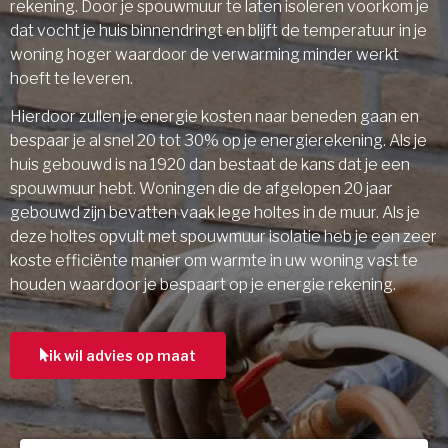
rekening. Door je spouwmuur te laten isoleren voorkom je
dat vocht je huis binnendringt en blijft de temperatuur in je
woning hoger waardoor de verwarming minder werkt
hoeft te leveren.
Hierdoor zullen je energie kosten naar beneden gaan en
bespaar je al snel 20 tot 30% op je energierekening. Als je
huis gebouwd is na 1920 dan bestaat de kans dat je een
spouwmuur hebt. Woningen die de afgelopen 20 jaar
gebouwd zijn bevatten vaak lege holtes in de muur. Als je
deze holtes opvult met spouwmuur isolatie heb je een zeer
koste efficiënte manier om warmte in uw woning vast te
houden waardoor je bespaart op je energie rekening.
ik wil advies op maat