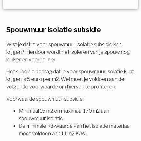
Vorige
Volgende
Ja!
Vorige
Volgende
Meerdere keuzes mogelijk
U komt in aanmerking voor
Spouwmuur isolatie subsidie
Isolatiemaatregel
subsidie!
Spouwisolatie
Wist je dat je voor spouwmuur isolatie subsidie kan
Vul uw gegevens in en ontvang nu direct uw
krijgen? Hierdoor wordt het isoleren van je spouw nog
berekening per mail.
leuker en voordeliger.
Vloerisolatie
Het subsidie bedrag dat je voor spouwmuur isolatie kunt
Dakisolatie
krijgen is 5 euro per m2. Wel moet je voldoen aan de
Voornaam
volgende voorwaarde om hiervan te profiteren.
Gevelisolatie
Voorwaarde spouwmuur subsidie:
Minimaal 15 m2 en maximaal 170 m2 aan
Achternaam
spouwmuur isolatie.
Vorige
Volgende
De minimale Rd-waarde van het isolatie materiaal
moet voldoen aan 1,1 m2 K/W.