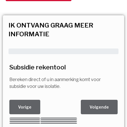
IK ONTVANG GRAAG MEER
INFORMATIE
Subsidie rekentool
Bereken direct of u in aanmerking komt voor
subsidie voor uw isolatie.
Vorige
Volgende
Kies uw Isolatiemaatregel
Vorige
Volgende
Vorige
Volgende