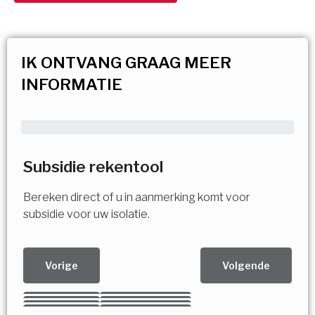
IK ONTVANG GRAAG MEER
INFORMATIE
Subsidie rekentool
Bereken direct of u in aanmerking komt voor
subsidie voor uw isolatie.
Vorige
Volgende
Kies uw Isolatiemaatregel
Vorige
Volgende
Vorige
Volgende