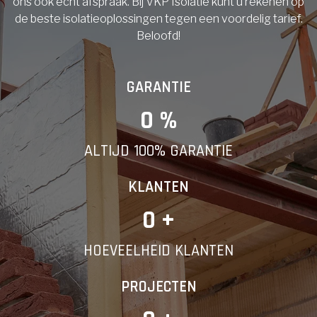
ons ook echt afspraak. Bij VKP Isolatie kunt u rekenen op
de beste isolatieoplossingen tegen een voordelig tarief.
Beloofd!
GARANTIE
0
 %
ALTIJD 100% GARANTIE
KLANTEN
0
 +
HOEVEELHEID KLANTEN
PROJECTEN