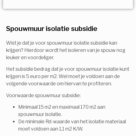
Vorige
Volgende
Ja!
Vorige
Volgende
Meerdere keuzes mogelijk
U komt in aanmerking voor
Spouwmuur isolatie subsidie
Isolatiemaatregel
subsidie!
Spouwisolatie
Wist je dat je voor spouwmuur isolatie subsidie kan
Vul uw gegevens in en ontvang nu direct uw
krijgen? Hierdoor wordt het isoleren van je spouw nog
berekening per mail.
leuker en voordeliger.
Vloerisolatie
Het subsidie bedrag dat je voor spouwmuur isolatie kunt
Dakisolatie
krijgen is 5 euro per m2. Wel moet je voldoen aan de
Voornaam
volgende voorwaarde om hiervan te profiteren.
Gevelisolatie
Voorwaarde spouwmuur subsidie:
Minimaal 15 m2 en maximaal 170 m2 aan
Achternaam
spouwmuur isolatie.
Vorige
Volgende
De minimale Rd-waarde van het isolatie materiaal
moet voldoen aan 1,1 m2 K/W.