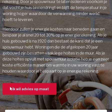
rekening. Door je spouwmuur te laten isoleren voorkom je
dat vocht je huis binnendringt en blijft de temperatuur in je
woning hoger waardoor de verwarming minder werkt
hoeft te leveren.
Hierdoor zullen je energie kosten naar beneden gaan en
bespaar je al snel 20 tot 30% op je energierekening. Als je
huis gebouwd is na 1920 dan bestaat de kans dat je een
spouwmuur hebt. Woningen die de afgelopen 20 jaar
gebouwd zijn bevatten vaak lege holtes in de muur. Als je
deze holtes opvult met spouwmuur isolatie heb je een zeer
koste efficiënte manier om warmte in uw woning vast te
houden waardoor je bespaart op je energie rekening.
ik wil advies op maat