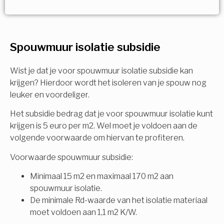
Vorige
Volgende
Ja!
Vorige
Volgende
Meerdere keuzes mogelijk
U komt in aanmerking voor
Spouwmuur isolatie subsidie
Isolatiemaatregel
subsidie!
Spouwisolatie
Wist je dat je voor spouwmuur isolatie subsidie kan
Vul uw gegevens in en ontvang nu direct uw
krijgen? Hierdoor wordt het isoleren van je spouw nog
berekening per mail.
leuker en voordeliger.
Vloerisolatie
Het subsidie bedrag dat je voor spouwmuur isolatie kunt
Dakisolatie
krijgen is 5 euro per m2. Wel moet je voldoen aan de
Voornaam
volgende voorwaarde om hiervan te profiteren.
Gevelisolatie
Voorwaarde spouwmuur subsidie:
Minimaal 15 m2 en maximaal 170 m2 aan
Achternaam
spouwmuur isolatie.
Vorige
Volgende
De minimale Rd-waarde van het isolatie materiaal
moet voldoen aan 1,1 m2 K/W.