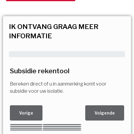
IK ONTVANG GRAAG MEER
INFORMATIE
Subsidie rekentool
Bereken direct of u in aanmerking komt voor
subsidie voor uw isolatie.
Vorige
Volgende
Kies uw Isolatiemaatregel
Vorige
Volgende
Vorige
Volgende