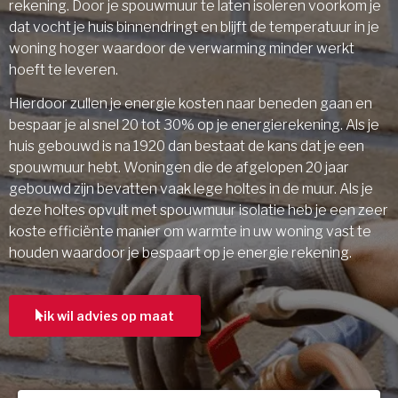
rekening. Door je spouwmuur te laten isoleren voorkom je
dat vocht je huis binnendringt en blijft de temperatuur in je
woning hoger waardoor de verwarming minder werkt
hoeft te leveren.
Hierdoor zullen je energie kosten naar beneden gaan en
bespaar je al snel 20 tot 30% op je energierekening. Als je
huis gebouwd is na 1920 dan bestaat de kans dat je een
spouwmuur hebt. Woningen die de afgelopen 20 jaar
gebouwd zijn bevatten vaak lege holtes in de muur. Als je
deze holtes opvult met spouwmuur isolatie heb je een zeer
koste efficiënte manier om warmte in uw woning vast te
houden waardoor je bespaart op je energie rekening.
ik wil advies op maat