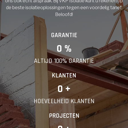
ons ook echt afspraak. Bij VKP Isolatie kunt u rekenen op
de beste isolatieoplossingen tegen een voordelig tarief.
Beloofd!
GARANTIE
0
 %
ALTIJD 100% GARANTIE
KLANTEN
0
 +
HOEVEELHEID KLANTEN
PROJECTEN