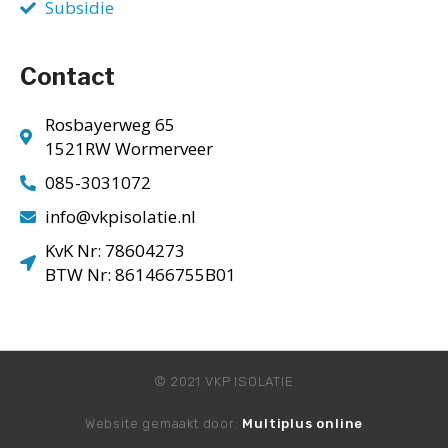
Subsidie
Contact
Rosbayerweg 65
1521RW Wormerveer
085-3031072
info@vkpisolatie.nl
KvK Nr: 78604273
BTW Nr: 861466755B01
© 2021 VKP ISOLATIE
Website gemaakt door:
Multiplus online