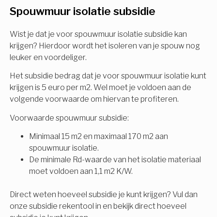
Spouwmuur isolatie subsidie
Isolatiemaatregel
subsidie!
Spouwisolatie
Wist je dat je voor spouwmuur isolatie subsidie kan
Vul uw gegevens in en ontvang nu direct uw
krijgen? Hierdoor wordt het isoleren van je spouw nog
berekening per mail.
leuker en voordeliger.
Vloerisolatie
Het subsidie bedrag dat je voor spouwmuur isolatie kunt
Dakisolatie
krijgen is 5 euro per m2. Wel moet je voldoen aan de
Voornaam
volgende voorwaarde om hiervan te profiteren.
Gevelisolatie
Voorwaarde spouwmuur subsidie:
Minimaal 15 m2 en maximaal 170 m2 aan
Achternaam
spouwmuur isolatie.
Vorige
Volgende
De minimale Rd-waarde van het isolatie materiaal
moet voldoen aan 1,1 m2 K/W.
E-mail
Direct weten hoeveel subsidie je kunt krijgen? Vul dan
onze subsidie rekentool in en bekijk direct hoeveel