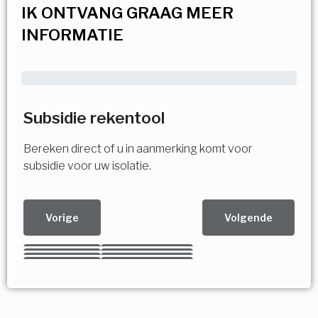
IK ONTVANG GRAAG MEER
INFORMATIE
Subsidie rekentool
Bereken direct of u in aanmerking komt voor
subsidie voor uw isolatie.
Vorige
Volgende
Kies uw Isolatiemaatregel
Vorige
Volgende
Vorige
Volgende
Vorige
Volgende
Ja!
Vorige
Volgende
Meerdere keuzes mogelijk
U komt in aanmerking voor