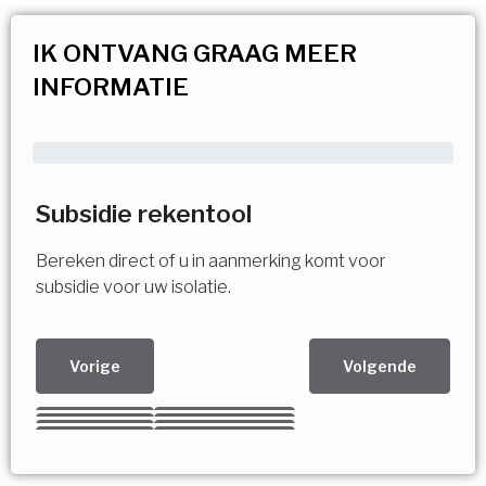
IK ONTVANG GRAAG MEER
INFORMATIE
Subsidie rekentool
Bereken direct of u in aanmerking komt voor
subsidie voor uw isolatie.
Vorige
Volgende
Kies uw Isolatiemaatregel
Vorige
Volgende
Vorige
Volgende
Vorige
Volgende
Ja!
Vorige
Volgende
Meerdere keuzes mogelijk