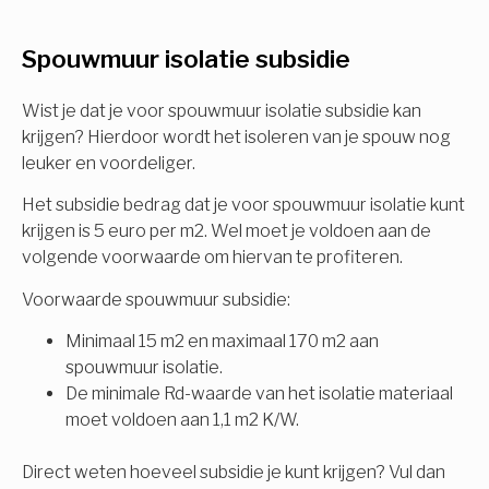
U komt in aanmerking voor
Spouwmuur isolatie subsidie
Isolatiemaatregel
subsidie!
Spouwisolatie
Wist je dat je voor spouwmuur isolatie subsidie kan
Vul uw gegevens in en ontvang nu direct uw
krijgen? Hierdoor wordt het isoleren van je spouw nog
berekening per mail.
leuker en voordeliger.
Vloerisolatie
Het subsidie bedrag dat je voor spouwmuur isolatie kunt
Dakisolatie
krijgen is 5 euro per m2. Wel moet je voldoen aan de
Voornaam
volgende voorwaarde om hiervan te profiteren.
Gevelisolatie
Voorwaarde spouwmuur subsidie:
Minimaal 15 m2 en maximaal 170 m2 aan
Achternaam
spouwmuur isolatie.
Vorige
Volgende
De minimale Rd-waarde van het isolatie materiaal
moet voldoen aan 1,1 m2 K/W.
E-mail
Direct weten hoeveel subsidie je kunt krijgen? Vul dan