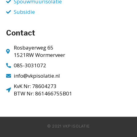
Spouwmuurisolatie
Subsidie
Contact
Rosbayerweg 65
1521RW Wormerveer
085-3031072
info@vkpisolatie.nl
KvK Nr: 78604273
BTW Nr: 861466755B01
© 2021 VKP ISOLATIE