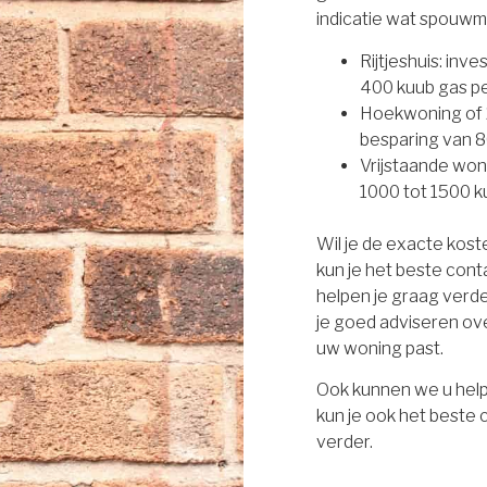
indicatie wat spouwm
Rijtjeshuis: inv
400 kuub gas per
Hoekwoning of 2
besparing van 8
Vrijstaande won
1000 tot 1500 ku
Wil je de exacte kos
kun je het beste con
helpen je graag verd
je goed adviseren ove
uw woning past.
Ook kunnen we u help
kun je ook het beste
verder.