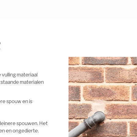
R
vulling materiaal
rstaande materialen
ere spouw en is
 kleinere spouwen. Het
en en ongedierte.