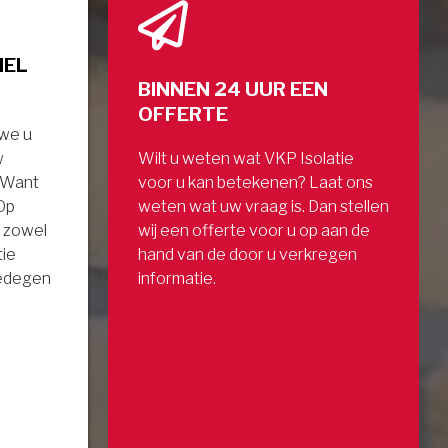
NEL
BINNEN 24 UUR EEN
OFFERTE
 we u
w
Wilt u weten wat VKP Isolatie
. Want
voor u kan betekenen? Laat ons
 Op
weten wat uw vraag is. Dan stellen
 zowel
wij een offerte voor u op aan de
tie
hand van de door u verkregen
gedegen
informatie.