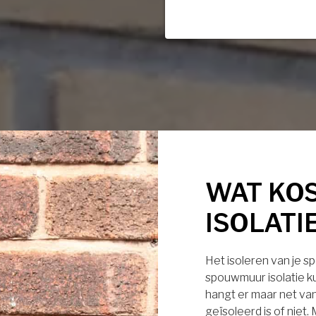
WAT KO
ISOLATI
Het isoleren van je s
spouwmuur isolatie ku
hangt er maar net van
geïsoleerd is of niet