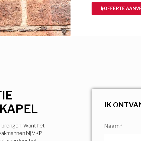
OFFERTE AANV
IE
IK ONTVA
RKAPEL
Naam*
g brengen. Want het
 vakmannen bij VKP
vel waardoor het