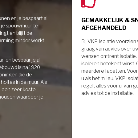
nen en je bespaart al
GEMAKKELIJK & S
r je spouwmuur te
AFGEHANDELD
ngt en blijft de
arming minder werkt
Bij VKP Isolatie voorzien
graag van advies over u
wensen omtrent isolatie
n en bespaar je al
isoleren betekent winst.
gebouwd is na 1920
meerdere facetten. Voor
oningen die de
u als het milieu. VKP Isola
holtes in de muur. Als
regelt alles voor u: van 
e een zeer koste
advies tot de installatie.
 houden waardoor je