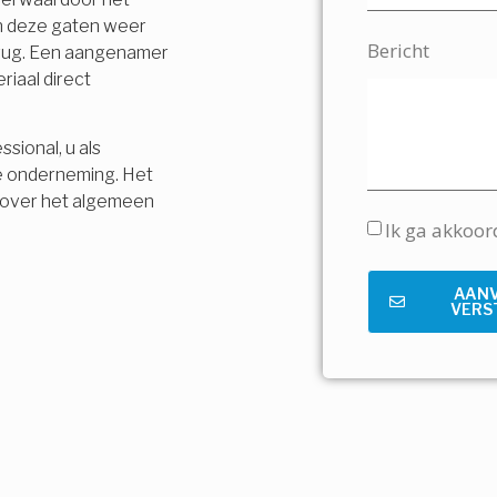
en deze gaten weer
Bericht
terug. Een aangenamer
riaal direct
sional, u als
e onderneming. Het
is over het algemeen
Ik ga akkoo
AAN
VERS