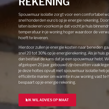
REKENING
Spouwmuur isolatie zorgt voor een comfortabel wo
snel honderden euro’s op je energie rekening. Doo
laten isoleren voorkom je dat vocht je huis binnendri
temperatuur in je woning hoger waardoor de verw
hoeft te leveren.
Hierdoor zullen je energie kosten naar beneden gaa
snel 20 tot 30% op je energierekening. Als je huis 
dan bestaat de kans dat je een spouwmuur hebt. W
afgelopen 20 jaar gebouwd zijn bevatten vaak lege 
je deze holtes opvult met spouwmuur isolatie heb j
efficiënte manier om warmte in uw woning vast te
bespaart op je energie rekening.
IK WIL ADVIES OP MAAT