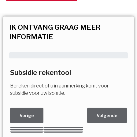
IK ONTVANG GRAAG MEER
INFORMATIE
Subsidie rekentool
Bereken direct of u in aanmerking komt voor
subsidie voor uw isolatie.
Vorige
Volgende
Kies uw Isolatiemaatregel
Vorige
Volgende
Vorige
Volgende