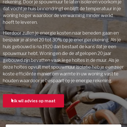
rekening. Door je spouwmuur te laten isoleren voorkom je
dat vocht je huis binnendringt en blijft de temperatuur in je
woning hoger waardoor de verwarming minder werkt
hoeft te leveren.
Hierdoor zullen je energie kosten naar beneden gaan en
bespaar je al snel 20 tot 30% op je energierekening. Als je
huis gebouwd is na 1920 dan bestaat de kans dat je een
spouwmuur hebt. Woningen die de afgelopen 20 jaar
gebouwd zijn bevatten vaak lege holtes in de muur. Als je
deze holtes opvult met spouwmuur isolatie heb je een zeer
koste efficiënte manier om warmte in uw woning vast te
houden waardoor je bespaart op je energie rekening.
ik wil advies op maat