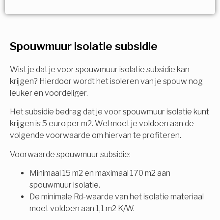
Vorige
Volgende
Ja!
Vorige
Volgende
Meerdere keuzes mogelijk
U komt in aanmerking voor
Spouwmuur isolatie subsidie
Isolatiemaatregel
subsidie!
Spouwisolatie
Wist je dat je voor spouwmuur isolatie subsidie kan
Vul uw gegevens in en ontvang nu direct uw
krijgen? Hierdoor wordt het isoleren van je spouw nog
berekening per mail.
leuker en voordeliger.
Vloerisolatie
Het subsidie bedrag dat je voor spouwmuur isolatie kunt
Dakisolatie
krijgen is 5 euro per m2. Wel moet je voldoen aan de
Voornaam
volgende voorwaarde om hiervan te profiteren.
Gevelisolatie
Voorwaarde spouwmuur subsidie:
Minimaal 15 m2 en maximaal 170 m2 aan
Achternaam
spouwmuur isolatie.
Vorige
Volgende
De minimale Rd-waarde van het isolatie materiaal
moet voldoen aan 1,1 m2 K/W.