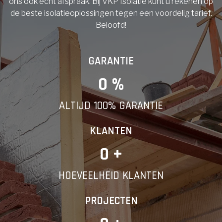
ons ook echt afspraak. Bij VKP Isolatie kunt u rekenen op
de beste isolatieoplossingen tegen een voordelig tarief.
Beloofd!
GARANTIE
0
 %
ALTIJD 100% GARANTIE
KLANTEN
0
 +
HOEVEELHEID KLANTEN
PROJECTEN