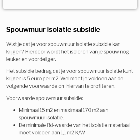
Vorige
Volgende
Ja!
Vorige
Volgende
Meerdere keuzes mogelijk
U komt in aanmerking voor
Spouwmuur isolatie subsidie
Isolatiemaatregel
subsidie!
Spouwisolatie
Wist je dat je voor spouwmuur isolatie subsidie kan
Vul uw gegevens in en ontvang nu direct uw
krijgen? Hierdoor wordt het isoleren van je spouw nog
berekening per mail.
leuker en voordeliger.
Vloerisolatie
Het subsidie bedrag dat je voor spouwmuur isolatie kunt
Dakisolatie
krijgen is 5 euro per m2. Wel moet je voldoen aan de
Voornaam
volgende voorwaarde om hiervan te profiteren.
Gevelisolatie
Voorwaarde spouwmuur subsidie:
Minimaal 15 m2 en maximaal 170 m2 aan
Achternaam
spouwmuur isolatie.
Vorige
Volgende
De minimale Rd-waarde van het isolatie materiaal
moet voldoen aan 1,1 m2 K/W.