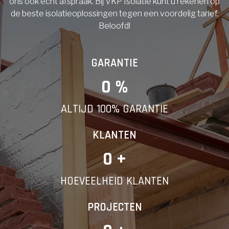
ons ook echt afspraak. Bij VKP Isolatie kunt u rekenen op
de beste isolatieoplossingen tegen een voordelig tarief.
Beloofd!
GARANTIE
0
 %
ALTIJD 100% GARANTIE
KLANTEN
0
 +
HOEVEELHEID KLANTEN
PROJECTEN