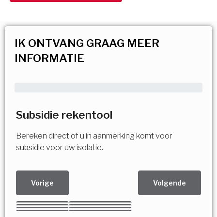
IK ONTVANG GRAAG MEER
INFORMATIE
Subsidie rekentool
Bereken direct of u in aanmerking komt voor
subsidie voor uw isolatie.
Vorige
Volgende
Kies uw Isolatiemaatregel
Vorige
Volgende
Vorige
Volgende