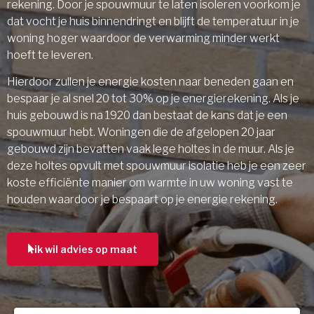
rekening. Door je spouwmuur te laten isoleren voorkom je
dat vocht je huis binnendringt en blijft de temperatuur in je
woning hoger waardoor de verwarming minder werkt
hoeft te leveren.
Hierdoor zullen je energie kosten naar beneden gaan en
bespaar je al snel 20 tot 30% op je energierekening. Als je
huis gebouwd is na 1920 dan bestaat de kans dat je een
spouwmuur hebt. Woningen die de afgelopen 20 jaar
gebouwd zijn bevatten vaak lege holtes in de muur. Als je
deze holtes opvult met spouwmuur isolatie heb je een zeer
koste efficiënte manier om warmte in uw woning vast te
houden waardoor je bespaart op je energie rekening.
ik wil advies op maat