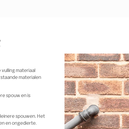
R
vulling materiaal
rstaande materialen
ere spouw en is
 kleinere spouwen. Het
en en ongedierte.