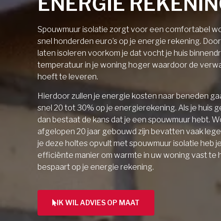
ENERGIE REKENI
Spouwmuur isolatie zorgt voor een comfortabel wo
snel honderden euro’s op je energie rekening. Doo
laten isoleren voorkom je dat vocht je huis binnendri
temperatuur in je woning hoger waardoor de verw
hoeft te leveren.
Hierdoor zullen je energie kosten naar beneden gaa
snel 20 tot 30% op je energierekening. Als je huis 
dan bestaat de kans dat je een spouwmuur hebt. W
afgelopen 20 jaar gebouwd zijn bevatten vaak lege 
je deze holtes opvult met spouwmuur isolatie heb j
efficiënte manier om warmte in uw woning vast te
bespaart op je energie rekening.
IK WIL ADVIES OP MAAT