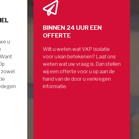
NEL
BINNEN 24 UUR EEN
OFFERTE
 we u
w
Wilt u weten wat VKP Isolatie
. Want
voor u kan betekenen? Laat ons
 Op
weten wat uw vraag is. Dan stellen
 zowel
wij een offerte voor u op aan de
tie
hand van de door u verkregen
gedegen
informatie.