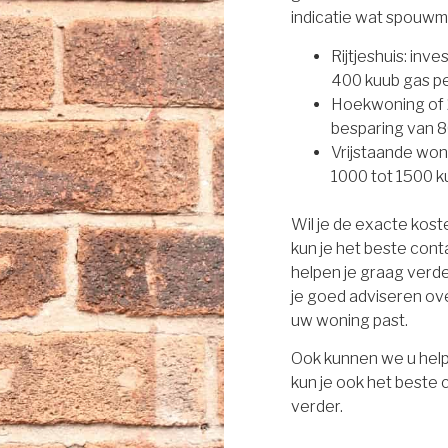
indicatie wat spouwm
Rijtjeshuis: inv
400 kuub gas per
Hoekwoning of 2
besparing van 8
Vrijstaande won
1000 tot 1500 ku
Wil je de exacte kos
kun je het beste con
helpen je graag verd
je goed adviseren ove
uw woning past.
Ook kunnen we u help
kun je ook het beste
verder.