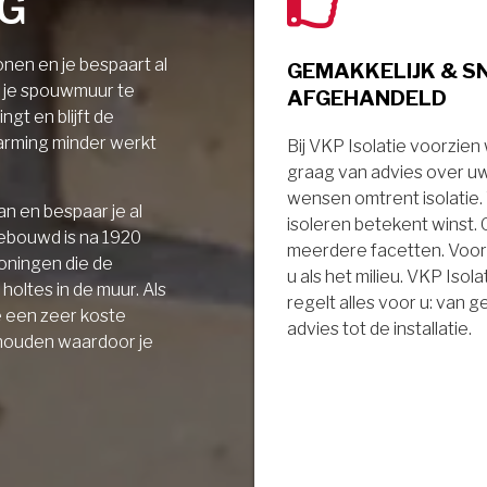
NG
nen en je bespaart al
GEMAKKELIJK & S
r je spouwmuur te
AFGEHANDELD
ngt en blijft de
arming minder werkt
Bij VKP Isolatie voorzien
graag van advies over u
wensen omtrent isolatie
n en bespaar je al
isoleren betekent winst.
gebouwd is na 1920
meerdere facetten. Voor
oningen die de
u als het milieu. VKP Isola
holtes in de muur. Als
regelt alles voor u: van 
e een zeer koste
advies tot de installatie.
 houden waardoor je