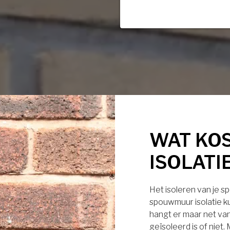
WAT KO
ISOLATI
Het isoleren van je s
spouwmuur isolatie ku
hangt er maar net van
geïsoleerd is of niet