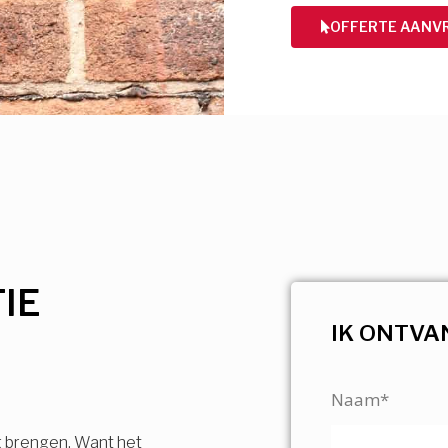
OFFERTE AANV
IE
IK ONTVA
Naam*
g brengen. Want het