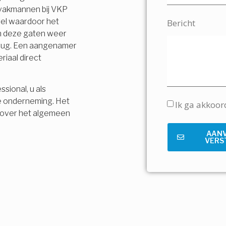
 vakmannen bij VKP
vel waardoor het
Bericht
en deze gaten weer
terug. Een aangenamer
riaal direct
sional, u als
e onderneming. Het
Ik ga akkoo
is over het algemeen
AAN
VERS