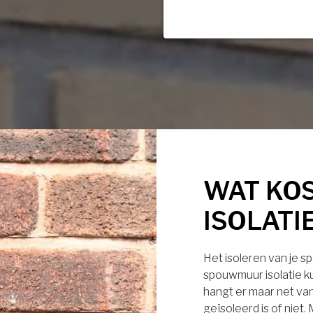
WAT KO
ISOLATI
Het isoleren van je s
spouwmuur isolatie ku
hangt er maar net van
geïsoleerd is of niet