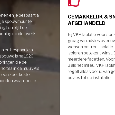
nen en je bespaart al
GEMAKKELIJK & S
r je spouwmuur te
AFGEHANDELD
ngt en blijft de
arming minder werkt
Bij VKP Isolatie voorzien
graag van advies over u
wensen omtrent isolatie
n en bespaar je al
isoleren betekent winst.
gebouwd is na 1920
meerdere facetten. Voor
oningen die de
u als het milieu. VKP Isola
holtes in de muur. Als
regelt alles voor u: van 
e een zeer koste
advies tot de installatie.
 houden waardoor je