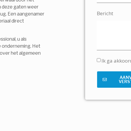
en deze gaten weer
Bericht
terug. Een aangenamer
riaal direct
sional, u als
e onderneming. Het
is over het algemeen
Ik ga akkoo
AAN
VERS