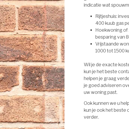
indicatie wat spouwm
Rijtjeshuis: inv
400 kuub gas per
Hoekwoning of 2
besparing van 8
Vrijstaande won
1000 tot 1500 ku
Wil je de exacte kos
kun je het beste con
helpen je graag verd
je goed adviseren ove
uw woning past.
Ook kunnen we u help
kun je ook het beste
verder.