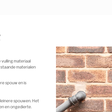
R
vulling materiaal
rstaande materialen
ere spouw en is
 kleinere spouwen. Het
en en ongedierte.