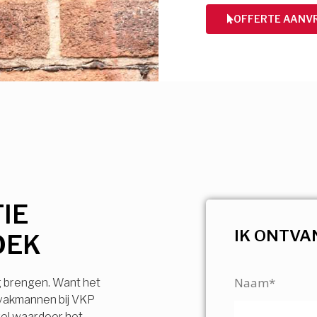
OFFERTE AANV
IE
IK ONTVA
OEK
Naam*
g brengen. Want het
 vakmannen bij VKP
vel waardoor het