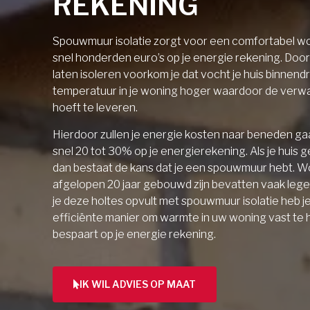
REKENING
Spouwmuur isolatie zorgt voor een comfortabel wo
snel honderden euro’s op je energie rekening. Doo
laten isoleren voorkom je dat vocht je huis binnendri
temperatuur in je woning hoger waardoor de verw
hoeft te leveren.
Hierdoor zullen je energie kosten naar beneden gaa
snel 20 tot 30% op je energierekening. Als je huis 
dan bestaat de kans dat je een spouwmuur hebt. W
afgelopen 20 jaar gebouwd zijn bevatten vaak lege 
je deze holtes opvult met spouwmuur isolatie heb j
efficiënte manier om warmte in uw woning vast te
bespaart op je energie rekening.
IK WIL ADVIES OP MAAT