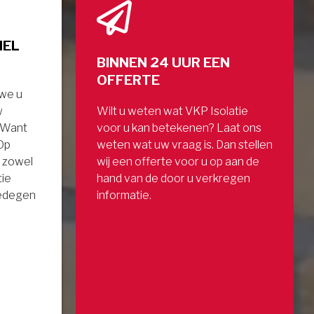
NEL
BINNEN 24 UUR EEN
OFFERTE
 we u
w
Wilt u weten wat VKP Isolatie
. Want
voor u kan betekenen? Laat ons
 Op
weten wat uw vraag is. Dan stellen
 zowel
wij een offerte voor u op aan de
tie
hand van de door u verkregen
gedegen
informatie.