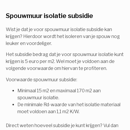
U komt in aanmerking voor
Spouwmuur isolatie subsidie
Isolatiemaatregel
subsidie!
Spouwisolatie
Wist je dat je voor spouwmuur isolatie subsidie kan
Vul uw gegevens in en ontvang nu direct uw
krijgen? Hierdoor wordt het isoleren van je spouw nog
berekening per mail.
leuker en voordeliger.
Vloerisolatie
Het subsidie bedrag dat je voor spouwmuur isolatie kunt
Dakisolatie
krijgen is 5 euro per m2. Wel moet je voldoen aan de
Voornaam
volgende voorwaarde om hiervan te profiteren.
Gevelisolatie
Voorwaarde spouwmuur subsidie:
Minimaal 15 m2 en maximaal 170 m2 aan
Achternaam
spouwmuur isolatie.
Vorige
Volgende
De minimale Rd-waarde van het isolatie materiaal
moet voldoen aan 1,1 m2 K/W.
E-mail
Direct weten hoeveel subsidie je kunt krijgen? Vul dan