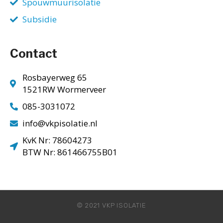
Spouwmuurisolatie
Subsidie
Contact
Rosbayerweg 65
1521RW Wormerveer
085-3031072
info@vkpisolatie.nl
KvK Nr: 78604273
BTW Nr: 861466755B01
© 2021 VKP ISOLATIE