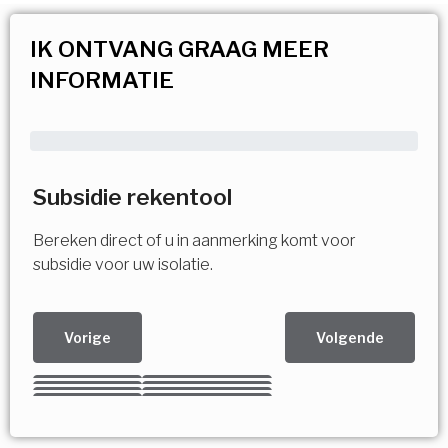
IK ONTVANG GRAAG MEER
INFORMATIE
Subsidie rekentool
Bereken direct of u in aanmerking komt voor
subsidie voor uw isolatie.
Vorige
Volgende
Kies uw Isolatiemaatregel
Vorige
Volgende
Vorige
Volgende
Vorige
Volgende
Ja!
Vorige
Volgende
Meerdere keuzes mogelijk