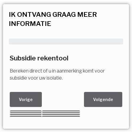
IK ONTVANG GRAAG MEER
INFORMATIE
Subsidie rekentool
Bereken direct of u in aanmerking komt voor
subsidie voor uw isolatie.
Vorige
Volgende
Kies uw Isolatiemaatregel
Vorige
Volgende
Vorige
Volgende
Vorige
Volgende
Ja!
Vorige
Volgende
Meerdere keuzes mogelijk