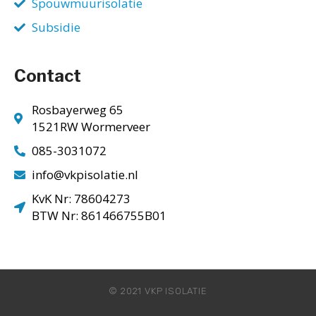
Spouwmuurisolatie
Subsidie
Contact
Rosbayerweg 65
1521RW Wormerveer
085-3031072
info@vkpisolatie.nl
KvK Nr: 78604273
BTW Nr: 861466755B01
© 2021 VKP ISOLATIE