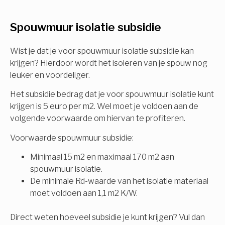
U komt in aanmerking voor
Spouwmuur isolatie subsidie
Isolatiemaatregel
subsidie!
Spouwisolatie
Wist je dat je voor spouwmuur isolatie subsidie kan
Vul uw gegevens in en ontvang nu direct uw
krijgen? Hierdoor wordt het isoleren van je spouw nog
berekening per mail.
leuker en voordeliger.
Vloerisolatie
Het subsidie bedrag dat je voor spouwmuur isolatie kunt
Dakisolatie
krijgen is 5 euro per m2. Wel moet je voldoen aan de
Voornaam
volgende voorwaarde om hiervan te profiteren.
Gevelisolatie
Voorwaarde spouwmuur subsidie:
Minimaal 15 m2 en maximaal 170 m2 aan
Achternaam
spouwmuur isolatie.
Vorige
Volgende
De minimale Rd-waarde van het isolatie materiaal
moet voldoen aan 1,1 m2 K/W.
E-mail
Direct weten hoeveel subsidie je kunt krijgen? Vul dan