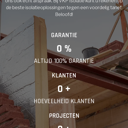
ons ook echt afspraak. Bij VKP Isolatie kunt u rekenen op
de beste isolatieoplossingen tegen een voordelig tarief.
Beloofd!
GARANTIE
0
 %
ALTIJD 100% GARANTIE
KLANTEN
0
 +
HOEVEELHEID KLANTEN
PROJECTEN