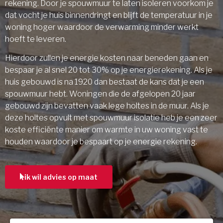
rekening. Door je spouwmuur te laten isoleren voorkom je
dat vocht je huis binnendringt en blijft de temperatuur in je
woning hoger waardoor de verwarming minder werkt
hoeft te leveren.
Hierdoor zullen je energie kosten naar beneden gaan en
bespaar je al snel 20 tot 30% op je energierekening. Als je
huis gebouwd is na 1920 dan bestaat de kans dat je een
spouwmuur hebt. Woningen die de afgelopen 20 jaar
gebouwd zijn bevatten vaak lege holtes in de muur. Als je
deze holtes opvult met spouwmuur isolatie heb je een zeer
koste efficiënte manier om warmte in uw woning vast te
houden waardoor je bespaart op je energie rekening.
ik wil advies op maat