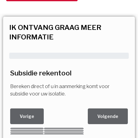
IK ONTVANG GRAAG MEER
INFORMATIE
Subsidie rekentool
Bereken direct of u in aanmerking komt voor
subsidie voor uw isolatie.
Vorige
Volgende
Kies uw Isolatiemaatregel
Vorige
Volgende
Vorige
Volgende