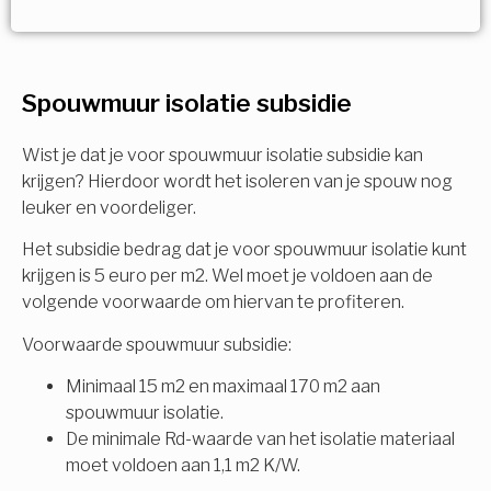
Vorige
Volgende
Ja!
Vorige
Volgende
Meerdere keuzes mogelijk
U komt in aanmerking voor
Spouwmuur isolatie subsidie
Isolatiemaatregel
subsidie!
Spouwisolatie
Wist je dat je voor spouwmuur isolatie subsidie kan
Vul uw gegevens in en ontvang nu direct uw
krijgen? Hierdoor wordt het isoleren van je spouw nog
berekening per mail.
leuker en voordeliger.
Vloerisolatie
Het subsidie bedrag dat je voor spouwmuur isolatie kunt
Dakisolatie
krijgen is 5 euro per m2. Wel moet je voldoen aan de
Voornaam
volgende voorwaarde om hiervan te profiteren.
Gevelisolatie
Voorwaarde spouwmuur subsidie:
Minimaal 15 m2 en maximaal 170 m2 aan
Achternaam
spouwmuur isolatie.
Vorige
Volgende
De minimale Rd-waarde van het isolatie materiaal
moet voldoen aan 1,1 m2 K/W.