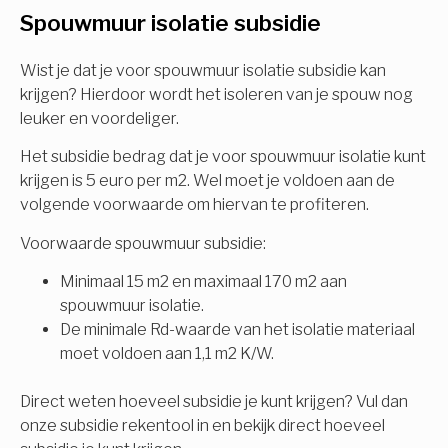
Spouwmuur isolatie subsidie
Isolatiemaatregel
subsidie!
Spouwisolatie
Wist je dat je voor spouwmuur isolatie subsidie kan
Vul uw gegevens in en ontvang nu direct uw
krijgen? Hierdoor wordt het isoleren van je spouw nog
berekening per mail.
leuker en voordeliger.
Vloerisolatie
Het subsidie bedrag dat je voor spouwmuur isolatie kunt
Dakisolatie
krijgen is 5 euro per m2. Wel moet je voldoen aan de
Voornaam
volgende voorwaarde om hiervan te profiteren.
Gevelisolatie
Voorwaarde spouwmuur subsidie:
Minimaal 15 m2 en maximaal 170 m2 aan
Achternaam
spouwmuur isolatie.
Vorige
Volgende
De minimale Rd-waarde van het isolatie materiaal
moet voldoen aan 1,1 m2 K/W.
E-mail
Direct weten hoeveel subsidie je kunt krijgen? Vul dan
onze subsidie rekentool in en bekijk direct hoeveel