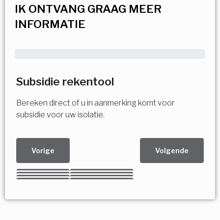
IK ONTVANG GRAAG MEER
INFORMATIE
Subsidie rekentool
Bereken direct of u in aanmerking komt voor
subsidie voor uw isolatie.
Vorige
Volgende
Kies uw Isolatiemaatregel
Vorige
Volgende
Vorige
Volgende
Vorige
Volgende
Ja!
Vorige
Volgende
Meerdere keuzes mogelijk
U komt in aanmerking voor