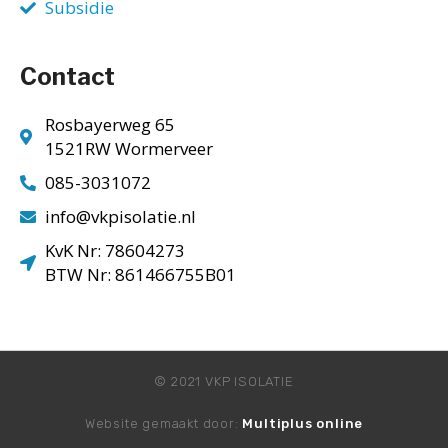
Subsidie
Contact
Rosbayerweg 65
1521RW Wormerveer
085-3031072
info@vkpisolatie.nl
KvK Nr: 78604273
BTW Nr: 861466755B01
© 2021 VKP ISOLATIE
Website gemaakt door:
Multiplus online