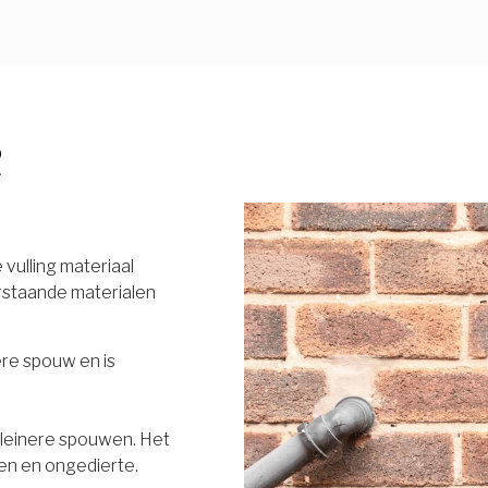
R
vulling materiaal
rstaande materialen
ere spouw en is
 kleinere spouwen. Het
en en ongedierte.