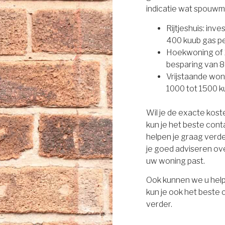
indicatie wat spouwm
Rijtjeshuis: inv
400 kuub gas per
Hoekwoning of 2
besparing van 8
Vrijstaande won
1000 tot 1500 ku
Wil je de exacte kos
kun je het beste con
helpen je graag verd
je goed adviseren ove
uw woning past.
Ook kunnen we u help
kun je ook het beste
verder.