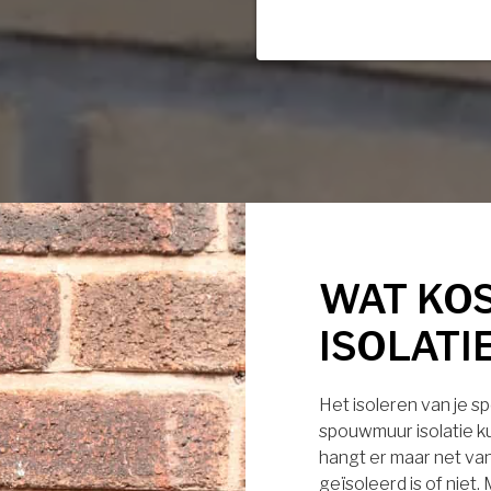
WAT KO
ISOLATI
Het isoleren van je s
spouwmuur isolatie ku
hangt er maar net van
geïsoleerd is of niet