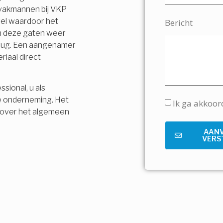
 vakmannen bij VKP
vel waardoor het
Bericht
en deze gaten weer
terug. Een aangenamer
riaal direct
sional, u als
e onderneming. Het
Ik ga akkoo
is over het algemeen
AAN
VERS