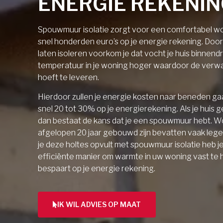
ENERGIE REKENI
Spouwmuur isolatie zorgt voor een comfortabel wo
snel honderden euro’s op je energie rekening. Doo
laten isoleren voorkom je dat vocht je huis binnendri
temperatuur in je woning hoger waardoor de verw
hoeft te leveren.
Hierdoor zullen je energie kosten naar beneden gaa
snel 20 tot 30% op je energierekening. Als je huis 
dan bestaat de kans dat je een spouwmuur hebt. W
afgelopen 20 jaar gebouwd zijn bevatten vaak lege 
je deze holtes opvult met spouwmuur isolatie heb j
efficiënte manier om warmte in uw woning vast te
bespaart op je energie rekening.
IK WIL ADVIES OP MAAT