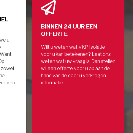
NEL
BINNEN 24 UUR EEN
OFFERTE
 we u
w
Wilt u weten wat VKP Isolatie
. Want
voor u kan betekenen? Laat ons
 Op
weten wat uw vraag is. Dan stellen
 zowel
wij een offerte voor u op aan de
tie
hand van de door u verkregen
gedegen
informatie.