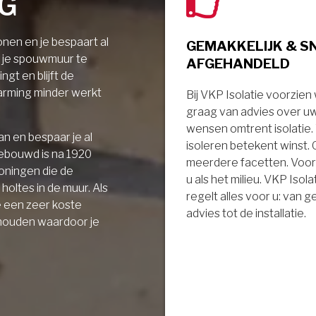
NG
nen en je bespaart al
GEMAKKELIJK & S
r je spouwmuur te
AFGEHANDELD
ngt en blijft de
arming minder werkt
Bij VKP Isolatie voorzien
graag van advies over u
wensen omtrent isolatie
n en bespaar je al
isoleren betekent winst.
gebouwd is na 1920
meerdere facetten. Voor
oningen die de
u als het milieu. VKP Isola
holtes in de muur. Als
regelt alles voor u: van 
e een zeer koste
advies tot de installatie.
 houden waardoor je