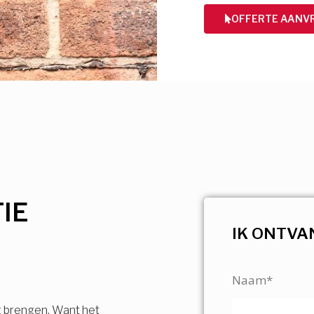
OFFERTE AANV
IE
IK ONTVA
Naam*
g brengen. Want het