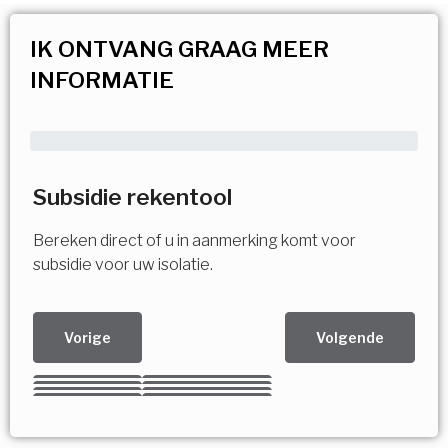
IK ONTVANG GRAAG MEER
INFORMATIE
Subsidie rekentool
Bereken direct of u in aanmerking komt voor
subsidie voor uw isolatie.
Vorige
Volgende
Kies uw Isolatiemaatregel
Vorige
Volgende
Vorige
Volgende
Vorige
Volgende
Ja!
Vorige
Volgende
Meerdere keuzes mogelijk