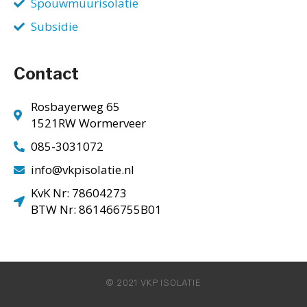
Spouwmuurisolatie
Subsidie
Contact
Rosbayerweg 65
1521RW Wormerveer
085-3031072
info@vkpisolatie.nl
KvK Nr: 78604273
BTW Nr: 861466755B01
© 2021 VKP ISOLATIE