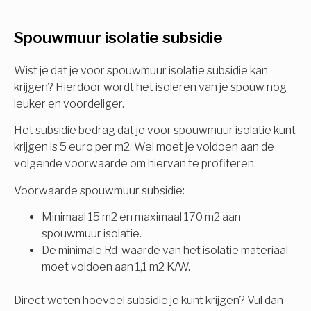
U komt in aanmerking voor
Spouwmuur isolatie subsidie
Isolatiemaatregel
subsidie!
Spouwisolatie
Wist je dat je voor spouwmuur isolatie subsidie kan
Vul uw gegevens in en ontvang nu direct uw
krijgen? Hierdoor wordt het isoleren van je spouw nog
berekening per mail.
leuker en voordeliger.
Vloerisolatie
Het subsidie bedrag dat je voor spouwmuur isolatie kunt
Dakisolatie
krijgen is 5 euro per m2. Wel moet je voldoen aan de
Voornaam
volgende voorwaarde om hiervan te profiteren.
Gevelisolatie
Voorwaarde spouwmuur subsidie:
Minimaal 15 m2 en maximaal 170 m2 aan
Achternaam
spouwmuur isolatie.
Vorige
Volgende
De minimale Rd-waarde van het isolatie materiaal
moet voldoen aan 1,1 m2 K/W.
E-mail
Direct weten hoeveel subsidie je kunt krijgen? Vul dan