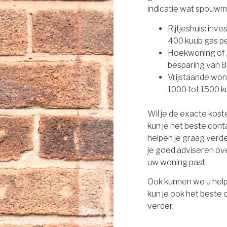
indicatie wat spouwm
Rijtjeshuis: inv
400 kuub gas per
Hoekwoning of 2
besparing van 8
Vrijstaande won
1000 tot 1500 ku
Wil je de exacte kos
kun je het beste con
helpen je graag verd
je goed adviseren ove
uw woning past.
Ook kunnen we u help
kun je ook het beste
verder.