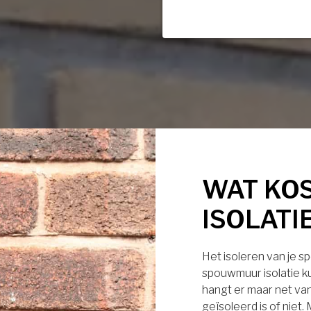
WAT KO
ISOLATI
Het isoleren van je s
spouwmuur isolatie ku
hangt er maar net van
geïsoleerd is of niet