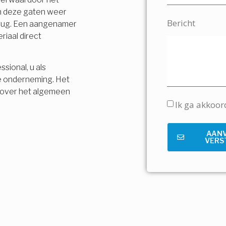
en deze gaten weer
Bericht
terug. Een aangenamer
riaal direct
sional, u als
e onderneming. Het
is over het algemeen
Ik ga akkoo
AAN
VERS