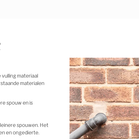
R
vulling materiaal
rstaande materialen
ere spouw en is
 kleinere spouwen. Het
en en ongedierte.