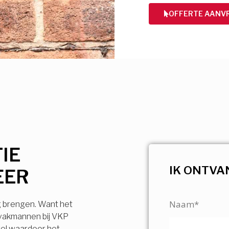
OFFERTE AANV
IE
IK ONTVA
EER
Naam*
g brengen. Want het
 vakmannen bij VKP
vel waardoor het