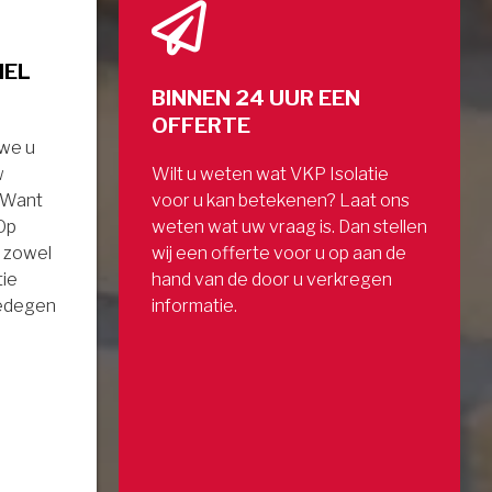
NEL
BINNEN 24 UUR EEN
OFFERTE
 we u
w
Wilt u weten wat VKP Isolatie
. Want
voor u kan betekenen? Laat ons
 Op
weten wat uw vraag is. Dan stellen
 zowel
wij een offerte voor u op aan de
tie
hand van de door u verkregen
gedegen
informatie.