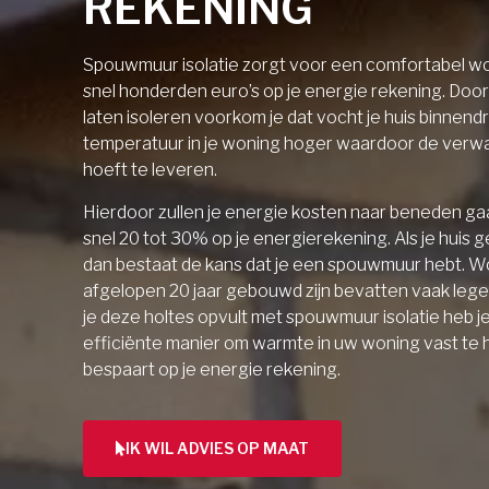
REKENING
Spouwmuur isolatie zorgt voor een comfortabel wo
snel honderden euro’s op je energie rekening. Doo
laten isoleren voorkom je dat vocht je huis binnendri
temperatuur in je woning hoger waardoor de verw
hoeft te leveren.
Hierdoor zullen je energie kosten naar beneden gaa
snel 20 tot 30% op je energierekening. Als je huis 
dan bestaat de kans dat je een spouwmuur hebt. W
afgelopen 20 jaar gebouwd zijn bevatten vaak lege 
je deze holtes opvult met spouwmuur isolatie heb j
efficiënte manier om warmte in uw woning vast te
bespaart op je energie rekening.
IK WIL ADVIES OP MAAT