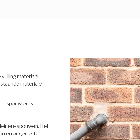
R
vulling materiaal
rstaande materialen
ere spouw en is
 kleinere spouwen. Het
en en ongedierte.