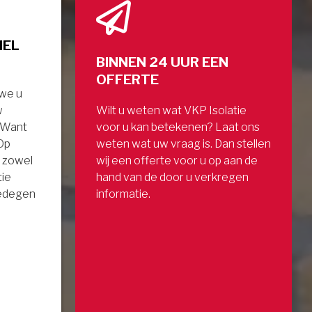
NEL
BINNEN 24 UUR EEN
OFFERTE
 we u
w
Wilt u weten wat VKP Isolatie
. Want
voor u kan betekenen? Laat ons
 Op
weten wat uw vraag is. Dan stellen
 zowel
wij een offerte voor u op aan de
tie
hand van de door u verkregen
gedegen
informatie.