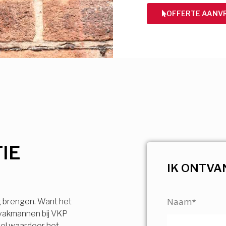
OFFERTE AANV
IE
IK ONTVA
P
Naam*
g brengen. Want het
 vakmannen bij VKP
vel waardoor het