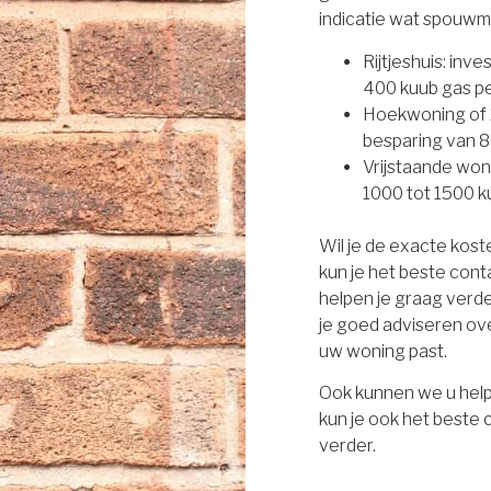
indicatie wat spouwm
Rijtjeshuis: inv
400 kuub gas per
Hoekwoning of 2
besparing van 8
Vrijstaande won
1000 tot 1500 ku
Wil je de exacte kos
kun je het beste con
helpen je graag verd
je goed adviseren ove
uw woning past.
Ook kunnen we u help
kun je ook het beste
verder.