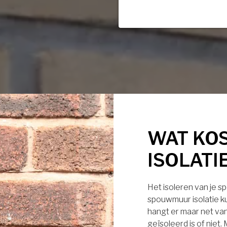
WAT KO
ISOLATI
Het isoleren van je s
spouwmuur isolatie ku
hangt er maar net van
geïsoleerd is of niet