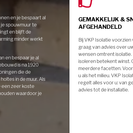
nen en je bespaart al
GEMAKKELIJK & S
r je spouwmuur te
AFGEHANDELD
ngt en blijft de
arming minder werkt
Bij VKP Isolatie voorzien
graag van advies over u
wensen omtrent isolatie
n en bespaar je al
isoleren betekent winst.
gebouwd is na 1920
meerdere facetten. Voor
oningen die de
u als het milieu. VKP Isola
holtes in de muur. Als
regelt alles voor u: van 
e een zeer koste
advies tot de installatie.
 houden waardoor je