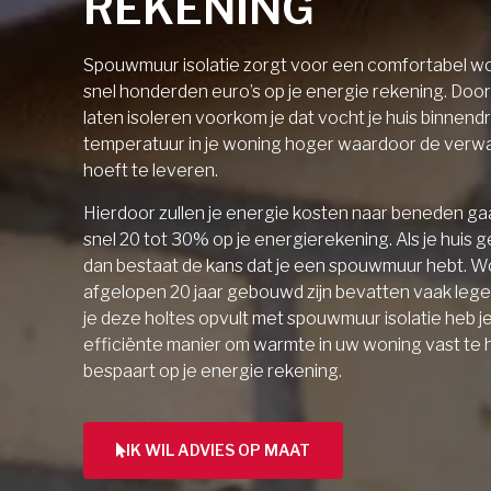
REKENING
Spouwmuur isolatie zorgt voor een comfortabel wo
snel honderden euro’s op je energie rekening. Doo
laten isoleren voorkom je dat vocht je huis binnendri
temperatuur in je woning hoger waardoor de verw
hoeft te leveren.
Hierdoor zullen je energie kosten naar beneden gaa
snel 20 tot 30% op je energierekening. Als je huis 
dan bestaat de kans dat je een spouwmuur hebt. W
afgelopen 20 jaar gebouwd zijn bevatten vaak lege 
je deze holtes opvult met spouwmuur isolatie heb j
efficiënte manier om warmte in uw woning vast te
bespaart op je energie rekening.
IK WIL ADVIES OP MAAT