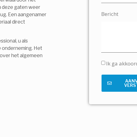
en deze gaten weer
Bericht
terug. Een aangenamer
riaal direct
sional, u als
e onderneming. Het
is over het algemeen
Ik ga akkoo
AAN
VERS