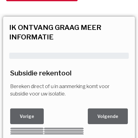
IK ONTVANG GRAAG MEER
INFORMATIE
Subsidie rekentool
Bereken direct of u in aanmerking komt voor
subsidie voor uw isolatie.
Vorige
Volgende
Kies uw Isolatiemaatregel
Vorige
Volgende
Vorige
Volgende