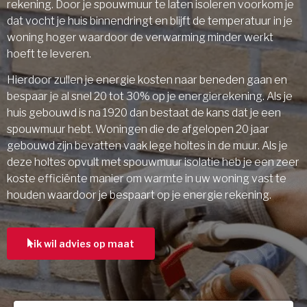
rekening. Door je spouwmuur te laten isoleren voorkom je
dat vocht je huis binnendringt en blijft de temperatuur in je
woning hoger waardoor de verwarming minder werkt
hoeft te leveren.
Hierdoor zullen je energie kosten naar beneden gaan en
bespaar je al snel 20 tot 30% op je energierekening. Als je
huis gebouwd is na 1920 dan bestaat de kans dat je een
spouwmuur hebt. Woningen die de afgelopen 20 jaar
gebouwd zijn bevatten vaak lege holtes in de muur. Als je
deze holtes opvult met spouwmuur isolatie heb je een zeer
koste efficiënte manier om warmte in uw woning vast te
houden waardoor je bespaart op je energie rekening.
ik wil advies op maat