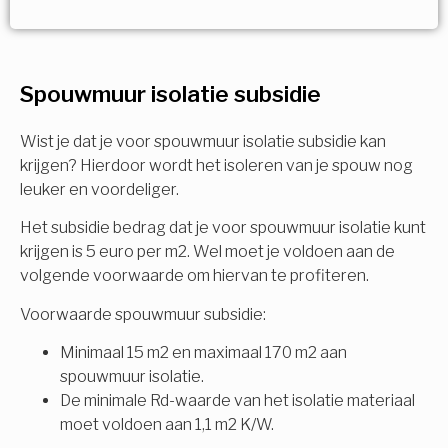
Vorige
Volgende
Ja!
Vorige
Volgende
Meerdere keuzes mogelijk
U komt in aanmerking voor
Spouwmuur isolatie subsidie
Isolatiemaatregel
subsidie!
Spouwisolatie
Wist je dat je voor spouwmuur isolatie subsidie kan
Vul uw gegevens in en ontvang nu direct uw
krijgen? Hierdoor wordt het isoleren van je spouw nog
berekening per mail.
leuker en voordeliger.
Vloerisolatie
Het subsidie bedrag dat je voor spouwmuur isolatie kunt
Dakisolatie
krijgen is 5 euro per m2. Wel moet je voldoen aan de
Voornaam
volgende voorwaarde om hiervan te profiteren.
Gevelisolatie
Voorwaarde spouwmuur subsidie:
Minimaal 15 m2 en maximaal 170 m2 aan
Achternaam
spouwmuur isolatie.
Vorige
Volgende
De minimale Rd-waarde van het isolatie materiaal
moet voldoen aan 1,1 m2 K/W.