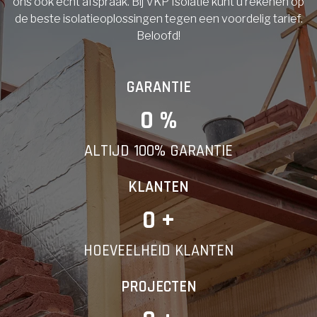
ons ook echt afspraak. Bij VKP Isolatie kunt u rekenen op
de beste isolatieoplossingen tegen een voordelig tarief.
Beloofd!
GARANTIE
0
 %
ALTIJD 100% GARANTIE
KLANTEN
0
 +
HOEVEELHEID KLANTEN
PROJECTEN