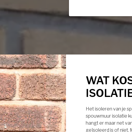
WAT KO
ISOLATI
Het isoleren van je s
spouwmuur isolatie ku
hangt er maar net van
geïsoleerd is of niet