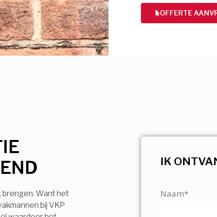
OFFERTE AANV
IE
IK ONTVA
REND
Naam*
g brengen. Want het
 vakmannen bij VKP
vel waardoor het