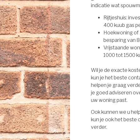
indicatie wat spouwm
Rijtjeshuis: inv
400 kuub gas per
Hoekwoning of 2
besparing van 8
Vrijstaande won
1000 tot 1500 ku
Wil je de exacte kos
kun je het beste con
helpen je graag verd
je goed adviseren ove
uw woning past.
Ook kunnen we u help
kun je ook het beste
verder.