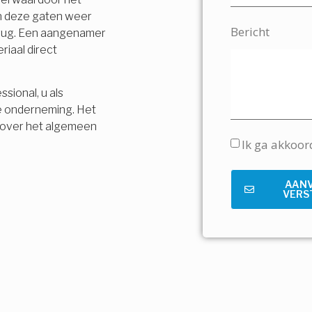
en deze gaten weer
Bericht
terug. Een aangenamer
riaal direct
sional, u als
e onderneming. Het
is over het algemeen
Ik ga akkoo
AAN
VERS