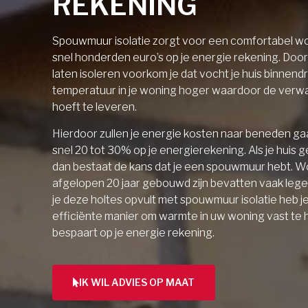
REKENING
Spouwmuur isolatie zorgt voor een comfortabel wo
snel honderden euro’s op je energie rekening. Doo
laten isoleren voorkom je dat vocht je huis binnendri
temperatuur in je woning hoger waardoor de verw
hoeft te leveren.
Hierdoor zullen je energie kosten naar beneden gaa
snel 20 tot 30% op je energierekening. Als je huis 
dan bestaat de kans dat je een spouwmuur hebt. W
afgelopen 20 jaar gebouwd zijn bevatten vaak lege 
je deze holtes opvult met spouwmuur isolatie heb j
efficiënte manier om warmte in uw woning vast te
bespaart op je energie rekening.
IK WIL ADVIES OP MAAT