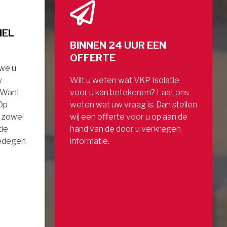
NEL
BINNEN 24 UUR EEN
OFFERTE
 we u
w
Wilt u weten wat VKP Isolatie
. Want
voor u kan betekenen? Laat ons
 Op
weten wat uw vraag is. Dan stellen
 zowel
wij een offerte voor u op aan de
tie
hand van de door u verkregen
gedegen
informatie.