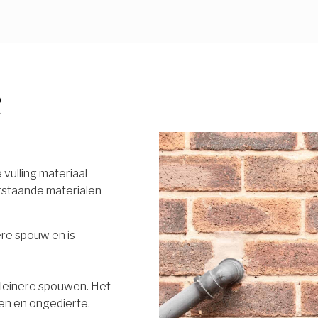
R
vulling materiaal
rstaande materialen
ere spouw en is
 kleinere spouwen. Het
en en ongedierte.