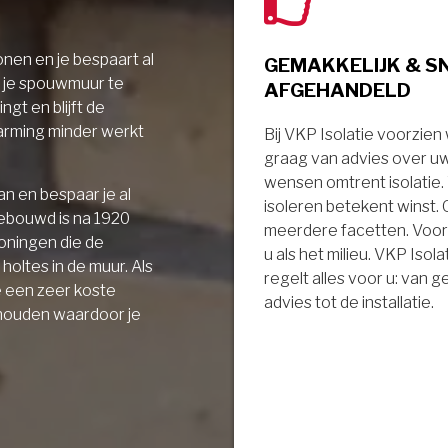
nen en je bespaart al
GEMAKKELIJK & S
r je spouwmuur te
AFGEHANDELD
ngt en blijft de
arming minder werkt
Bij VKP Isolatie voorzien
graag van advies over u
wensen omtrent isolatie
n en bespaar je al
isoleren betekent winst.
gebouwd is na 1920
meerdere facetten. Voor
oningen die de
u als het milieu. VKP Isola
holtes in de muur. Als
regelt alles voor u: van 
e een zeer koste
advies tot de installatie.
 houden waardoor je