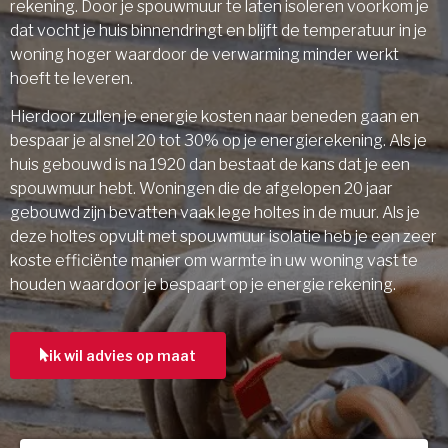
rekening. Door je spouwmuur te laten isoleren voorkom je
dat vocht je huis binnendringt en blijft de temperatuur in je
woning hoger waardoor de verwarming minder werkt
hoeft te leveren.
Hierdoor zullen je energie kosten naar beneden gaan en
bespaar je al snel 20 tot 30% op je energierekening. Als je
huis gebouwd is na 1920 dan bestaat de kans dat je een
spouwmuur hebt. Woningen die de afgelopen 20 jaar
gebouwd zijn bevatten vaak lege holtes in de muur. Als je
deze holtes opvult met spouwmuur isolatie heb je een zeer
koste efficiënte manier om warmte in uw woning vast te
houden waardoor je bespaart op je energie rekening.
ik wil advies op maat