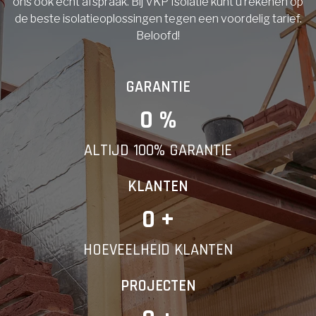
ons ook echt afspraak. Bij VKP Isolatie kunt u rekenen op
de beste isolatieoplossingen tegen een voordelig tarief.
Beloofd!
GARANTIE
0
 %
ALTIJD 100% GARANTIE
KLANTEN
0
 +
HOEVEELHEID KLANTEN
PROJECTEN