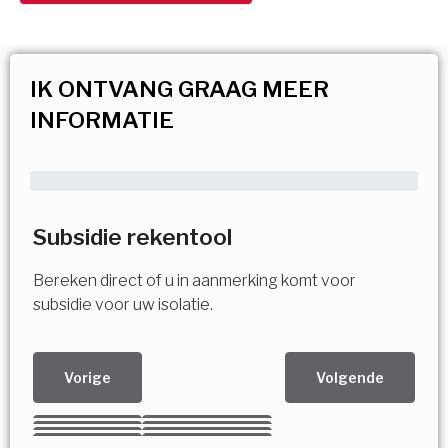
IK ONTVANG GRAAG MEER
INFORMATIE
Subsidie rekentool
Bereken direct of u in aanmerking komt voor
subsidie voor uw isolatie.
Vorige
Volgende
Kies uw Isolatiemaatregel
Vorige
Volgende
Vorige
Volgende