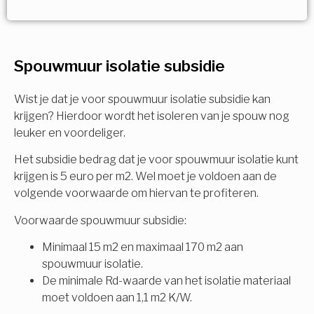
Vorige
Volgende
Ja!
Vorige
Volgende
Meerdere keuzes mogelijk
U komt in aanmerking voor
Spouwmuur isolatie subsidie
Isolatiemaatregel
subsidie!
Spouwisolatie
Wist je dat je voor spouwmuur isolatie subsidie kan
Vul uw gegevens in en ontvang nu direct uw
krijgen? Hierdoor wordt het isoleren van je spouw nog
berekening per mail.
leuker en voordeliger.
Vloerisolatie
Het subsidie bedrag dat je voor spouwmuur isolatie kunt
Dakisolatie
krijgen is 5 euro per m2. Wel moet je voldoen aan de
Voornaam
volgende voorwaarde om hiervan te profiteren.
Gevelisolatie
Voorwaarde spouwmuur subsidie:
Minimaal 15 m2 en maximaal 170 m2 aan
Achternaam
spouwmuur isolatie.
Vorige
Volgende
De minimale Rd-waarde van het isolatie materiaal
moet voldoen aan 1,1 m2 K/W.