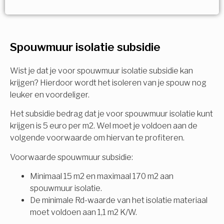
Vorige
Volgende
Ja!
Vorige
Volgende
Meerdere keuzes mogelijk
U komt in aanmerking voor
Spouwmuur isolatie subsidie
Isolatiemaatregel
subsidie!
Spouwisolatie
Wist je dat je voor spouwmuur isolatie subsidie kan
Vul uw gegevens in en ontvang nu direct uw
krijgen? Hierdoor wordt het isoleren van je spouw nog
berekening per mail.
leuker en voordeliger.
Vloerisolatie
Het subsidie bedrag dat je voor spouwmuur isolatie kunt
Dakisolatie
krijgen is 5 euro per m2. Wel moet je voldoen aan de
Voornaam
volgende voorwaarde om hiervan te profiteren.
Gevelisolatie
Voorwaarde spouwmuur subsidie:
Minimaal 15 m2 en maximaal 170 m2 aan
Achternaam
spouwmuur isolatie.
Vorige
Volgende
De minimale Rd-waarde van het isolatie materiaal
moet voldoen aan 1,1 m2 K/W.