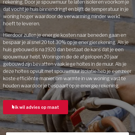
rekening. Door je spouwmuur te laten isoleren voorkom je
dat vocht je huis binnendringt en blijft de temperatuur in je
woning hoger waardoor de verwarming minder werkt
hoeft te leveren.
Hierdoor zullen je energie kosten naar beneden gaan en
bespaar je al snel 20 tot 30% op je energierekening. Als je
huis gebouwd is na 1920 dan bestaat de kans dat je een
spouwmuur hebt. Woningen die de afgelopen 20 jaar
gebouwd zijn bevatten vaak lege holtes in de muur. Als je
deze holtes opvult met spouwmuur isolatie heb je een zeer
koste efficiënte manier om warmte in uw woning vast te
houden waardoor je bespaart op je energie rekening.
ik wil advies op maat