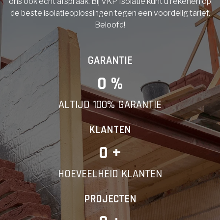
ons ook echt afspraak. Bij VKP Isolatie kunt u rekenen op
de beste isolatieoplossingen tegen een voordelig tarief.
Beloofd!
GARANTIE
0
 %
ALTIJD 100% GARANTIE
KLANTEN
0
 +
HOEVEELHEID KLANTEN
PROJECTEN