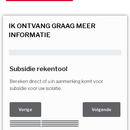
IK ONTVANG GRAAG MEER
INFORMATIE
Subsidie rekentool
Bereken direct of u in aanmerking komt voor
subsidie voor uw isolatie.
Vorige
Volgende
Kies uw Isolatiemaatregel
Vorige
Volgende
Vorige
Volgende