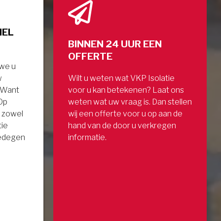
NEL
BINNEN 24 UUR EEN
OFFERTE
 we u
w
Wilt u weten wat VKP Isolatie
. Want
voor u kan betekenen? Laat ons
 Op
weten wat uw vraag is. Dan stellen
 zowel
wij een offerte voor u op aan de
tie
hand van de door u verkregen
gedegen
informatie.