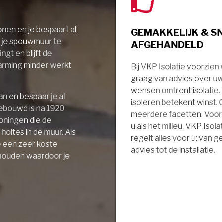
nen en je bespaart al
GEMAKKELIJK & S
r je spouwmuur te
AFGEHANDELD
ngt en blijft de
arming minder werkt
Bij VKP Isolatie voorzien
graag van advies over u
wensen omtrent isolatie
n en bespaar je al
isoleren betekent winst.
gebouwd is na 1920
meerdere facetten. Voor
oningen die de
u als het milieu. VKP Isola
holtes in de muur. Als
regelt alles voor u: van 
e een zeer koste
advies tot de installatie.
 houden waardoor je