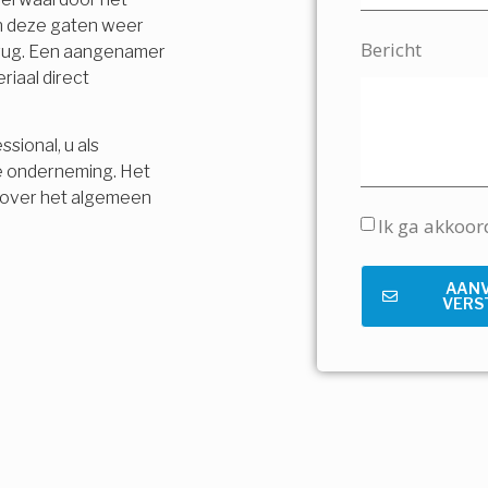
en deze gaten weer
Bericht
terug. Een aangenamer
riaal direct
sional, u als
e onderneming. Het
is over het algemeen
Ik ga akkoo
AAN
VERS