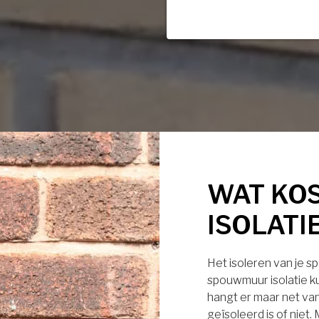
WAT KO
ISOLATI
Het isoleren van je s
spouwmuur isolatie ku
hangt er maar net van
geïsoleerd is of niet