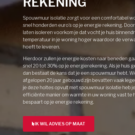
REKENING
Spouwmuur isolatie zorgt voor een comfortabel wo
snel honderden euro’s op je energie rekening. Doo
laten isoleren voorkom je dat vocht je huis binnendri
temperatuur in je woning hoger waardoor de verw
hoeft te leveren.
Hierdoor zullen je energie kosten naar beneden gaa
snel 20 tot 30% op je energierekening. Als je huis 
dan bestaat de kans dat je een spouwmuur hebt. W
afgelopen 20 jaar gebouwd zijn bevatten vaak lege 
je deze holtes opvult met spouwmuur isolatie heb j
efficiënte manier om warmte in uw woning vast te
bespaart op je energie rekening.
IK WIL ADVIES OP MAAT