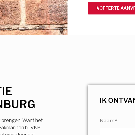
OFFERTE AANV
IE
IK ONTVA
NBURG
Naam*
g brengen. Want het
 vakmannen bij VKP
vel waardoor het