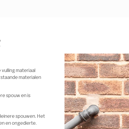
R
vulling materiaal
rstaande materialen
ere spouw en is
 kleinere spouwen. Het
en en ongedierte.