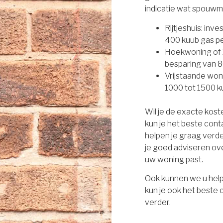
indicatie wat spouwm
Rijtjeshuis: inv
400 kuub gas per
Hoekwoning of 2
besparing van 8
Vrijstaande won
1000 tot 1500 ku
Wil je de exacte kos
kun je het beste con
helpen je graag verd
je goed adviseren ove
uw woning past.
Ook kunnen we u help
kun je ook het beste
verder.