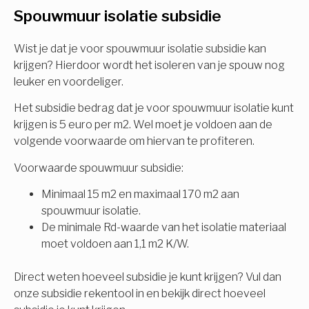
Spouwmuur isolatie subsidie
Isolatiemaatregel
subsidie!
Spouwisolatie
Wist je dat je voor spouwmuur isolatie subsidie kan
Vul uw gegevens in en ontvang nu direct uw
krijgen? Hierdoor wordt het isoleren van je spouw nog
berekening per mail.
leuker en voordeliger.
Vloerisolatie
Het subsidie bedrag dat je voor spouwmuur isolatie kunt
Dakisolatie
krijgen is 5 euro per m2. Wel moet je voldoen aan de
Voornaam
volgende voorwaarde om hiervan te profiteren.
Gevelisolatie
Voorwaarde spouwmuur subsidie:
Minimaal 15 m2 en maximaal 170 m2 aan
Achternaam
spouwmuur isolatie.
Vorige
Volgende
De minimale Rd-waarde van het isolatie materiaal
moet voldoen aan 1,1 m2 K/W.
E-mail
Direct weten hoeveel subsidie je kunt krijgen? Vul dan
onze subsidie rekentool in en bekijk direct hoeveel