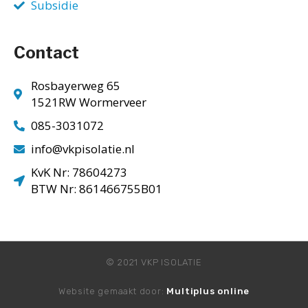
Subsidie
Contact
Rosbayerweg 65
1521RW Wormerveer
085-3031072
info@vkpisolatie.nl
KvK Nr: 78604273
BTW Nr: 861466755B01
© 2021 VKP ISOLATIE
Website gemaakt door:
Multiplus online