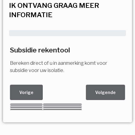
IK ONTVANG GRAAG MEER
INFORMATIE
Subsidie rekentool
Bereken direct of u in aanmerking komt voor
subsidie voor uw isolatie.
Vorige
Volgende
Kies uw Isolatiemaatregel
Vorige
Volgende
Vorige
Volgende
Vorige
Volgende
Ja!
Vorige
Volgende
Meerdere keuzes mogelijk
U komt in aanmerking voor