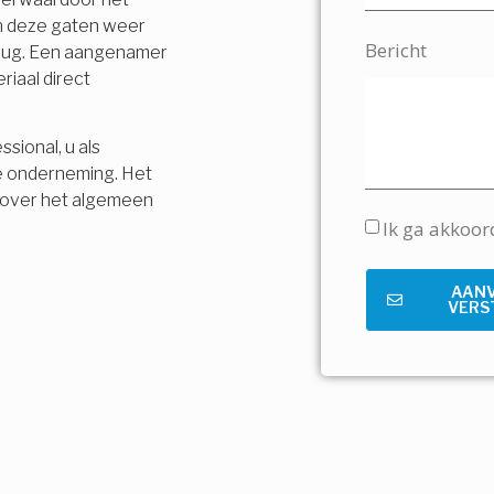
en deze gaten weer
Bericht
terug. Een aangenamer
riaal direct
sional, u als
e onderneming. Het
is over het algemeen
Ik ga akkoo
AAN
VERS