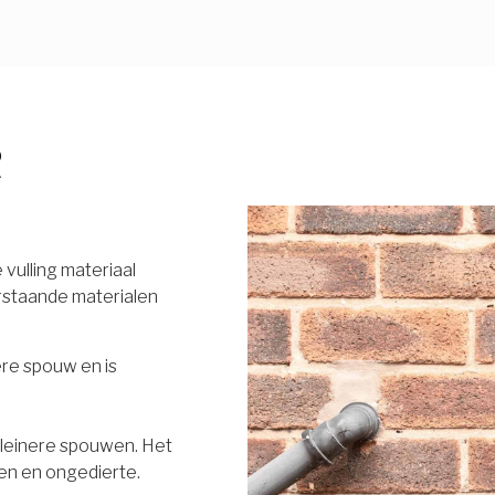
R
vulling materiaal
rstaande materialen
ere spouw en is
 kleinere spouwen. Het
en en ongedierte.