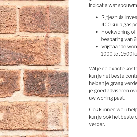
indicatie wat spouwm
Rijtjeshuis: inv
400 kuub gas per
Hoekwoning of 2
besparing van 8
Vrijstaande won
1000 tot 1500 ku
Wil je de exacte kos
kun je het beste con
helpen je graag verd
je goed adviseren ove
uw woning past.
Ook kunnen we u help
kun je ook het beste
verder.