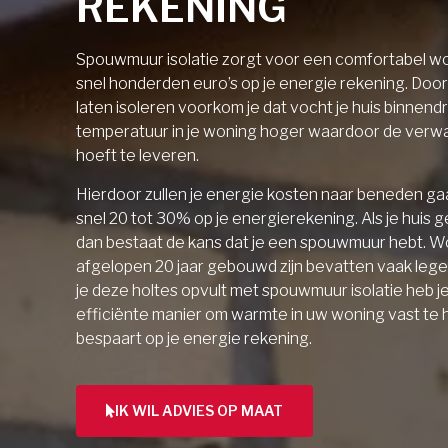
REKENING
Spouwmuur isolatie zorgt voor een comfortabel wo
snel honderden euro’s op je energie rekening. Doo
laten isoleren voorkom je dat vocht je huis binnendri
temperatuur in je woning hoger waardoor de verw
hoeft te leveren.
Hierdoor zullen je energie kosten naar beneden gaa
snel 20 tot 30% op je energierekening. Als je huis 
dan bestaat de kans dat je een spouwmuur hebt. W
afgelopen 20 jaar gebouwd zijn bevatten vaak lege 
je deze holtes opvult met spouwmuur isolatie heb j
efficiënte manier om warmte in uw woning vast te
bespaart op je energie rekening.
IK WIL ADVIES OP MAAT