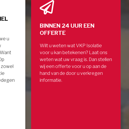
NEL
BINNEN 24 UUR EEN
OFFERTE
 we u
w
Wilt u weten wat VKP Isolatie
. Want
voor u kan betekenen? Laat ons
 Op
weten wat uw vraag is. Dan stellen
 zowel
wij een offerte voor u op aan de
tie
hand van de door u verkregen
gedegen
informatie.