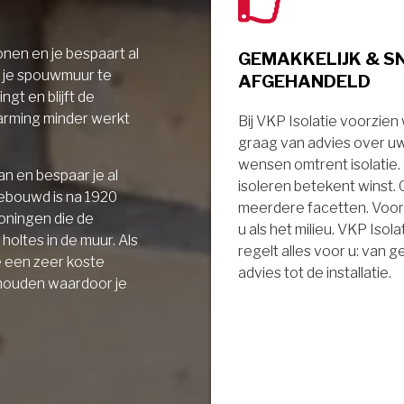
nen en je bespaart al
GEMAKKELIJK & S
r je spouwmuur te
AFGEHANDELD
ngt en blijft de
arming minder werkt
Bij VKP Isolatie voorzien
graag van advies over u
wensen omtrent isolatie
n en bespaar je al
isoleren betekent winst.
gebouwd is na 1920
meerdere facetten. Voor
oningen die de
u als het milieu. VKP Isola
holtes in de muur. Als
regelt alles voor u: van 
e een zeer koste
advies tot de installatie.
 houden waardoor je