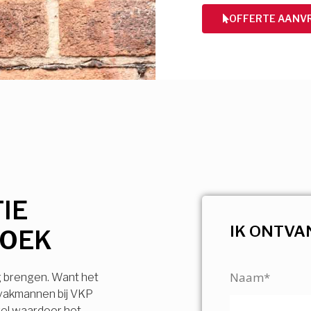
OFFERTE AANV
IE
IK ONTVA
ROEK
Naam*
g brengen. Want het
 vakmannen bij VKP
vel waardoor het