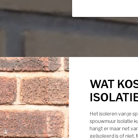
WAT KO
ISOLATI
Het isoleren van je s
spouwmuur isolatie ku
hangt er maar net van
geïsoleerd is of niet