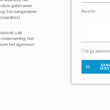
en deze gaten weer
Bericht
terug. Een aangenamer
riaal direct
sional, u als
e onderneming. Het
is over het algemeen
Ik ga akkoo
AAN
VERS