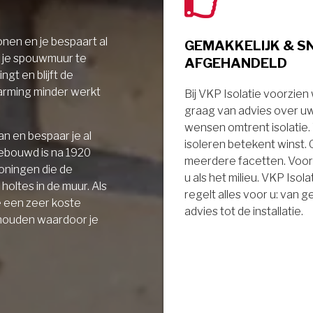
nen en je bespaart al
GEMAKKELIJK & S
r je spouwmuur te
AFGEHANDELD
ngt en blijft de
arming minder werkt
Bij VKP Isolatie voorzien
graag van advies over u
wensen omtrent isolatie
n en bespaar je al
isoleren betekent winst.
gebouwd is na 1920
meerdere facetten. Voor
oningen die de
u als het milieu. VKP Isola
holtes in de muur. Als
regelt alles voor u: van 
e een zeer koste
advies tot de installatie.
 houden waardoor je