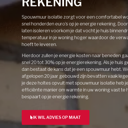
REKENING
Spouwmuur isolatie zorgt voor een comfortabel wo
snel honderden euro’s op je energie rekening. Doo
laten isoleren voorkom je dat vocht je huis binnendri
temperatuur in je woning hoger waardoor de verw
hoeft te leveren.
Hierdoor zullen je energie kosten naar beneden gaa
snel 20 tot 30% op je energierekening. Als je huis 
dan bestaat de kans dat je een spouwmuur hebt. W
afgelopen 20 jaar gebouwd zijn bevatten vaak lege 
je deze holtes opvult met spouwmuur isolatie heb j
efficiënte manier om warmte in uw woning vast te
bespaart op je energie rekening.
IK WIL ADVIES OP MAAT