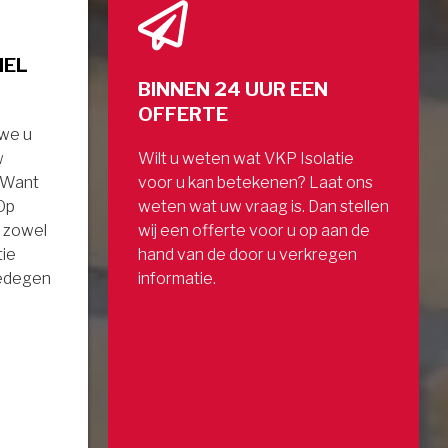
NEL
BINNEN 24 UUR EEN
OFFERTE
 we u
w
Wilt u weten wat VKP Isolatie
. Want
voor u kan betekenen? Laat ons
 Op
weten wat uw vraag is. Dan stellen
 zowel
wij een offerte voor u op aan de
tie
hand van de door u verkregen
gedegen
informatie.