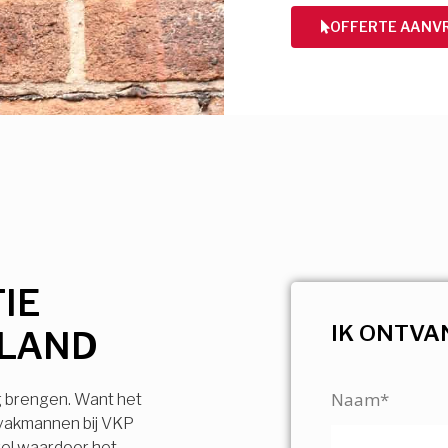
OFFERTE AANV
IE
IK ONTVA
RLAND
Naam*
g brengen. Want het
 vakmannen bij VKP
vel waardoor het