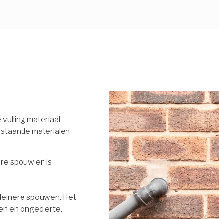
R
vulling materiaal
rstaande materialen
ere spouw en is
 kleinere spouwen. Het
en en ongedierte.