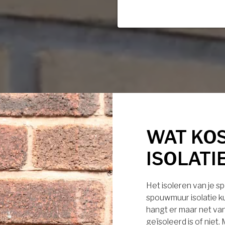
WAT KO
ISOLATI
Het isoleren van je s
spouwmuur isolatie ku
hangt er maar net van
geïsoleerd is of niet