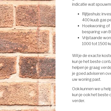
indicatie wat spouwm
Rijtjeshuis: inv
400 kuub gas per
Hoekwoning of 2
besparing van 8
Vrijstaande won
1000 tot 1500 ku
Wil je de exacte kos
kun je het beste con
helpen je graag verd
je goed adviseren ove
uw woning past.
Ook kunnen we u help
kun je ook het beste
verder.