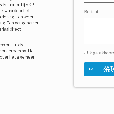
 vakmannen bij VKP
vel waardoor het
Bericht
en deze gaten weer
terug. Een aangenamer
riaal direct
sional, u als
e onderneming. Het
Ik ga akkoo
is over het algemeen
AAN
VERS