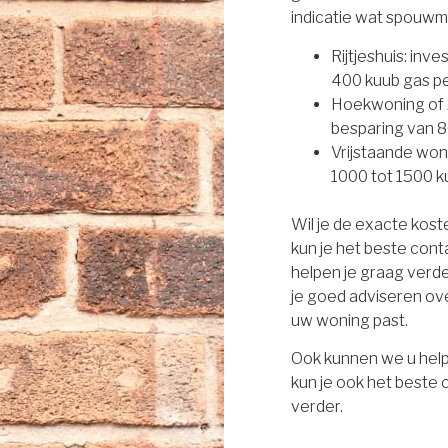
indicatie wat spouwm
Rijtjeshuis: inv
400 kuub gas per
Hoekwoning of 2
besparing van 8
Vrijstaande won
1000 tot 1500 ku
Wil je de exacte kos
kun je het beste con
helpen je graag verd
je goed adviseren ove
uw woning past.
Ook kunnen we u help
kun je ook het beste
verder.