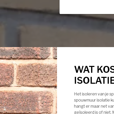
WAT KO
ISOLATI
Het isoleren van je s
spouwmuur isolatie ku
hangt er maar net van
geïsoleerd is of niet