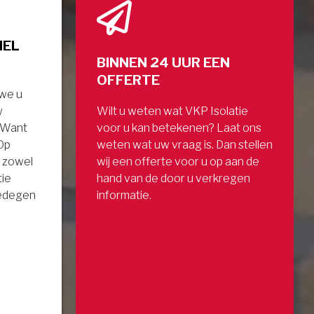
NEL
BINNEN 24 UUR EEN
OFFERTE
 we u
w
Wilt u weten wat VKP Isolatie
. Want
voor u kan betekenen? Laat ons
 Op
weten wat uw vraag is. Dan stellen
 zowel
wij een offerte voor u op aan de
tie
hand van de door u verkregen
gedegen
informatie.