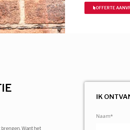
OFFERTE AANV
IE
IK ONTVA
Naam*
g brengen. Want het