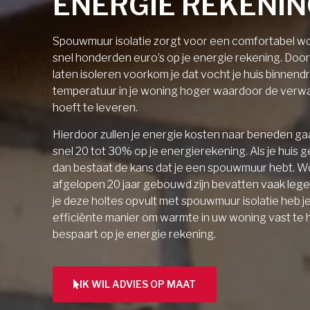
ENERGIE REKENI
Spouwmuur isolatie zorgt voor een comfortabel wo
snel honderden euro’s op je energie rekening. Doo
laten isoleren voorkom je dat vocht je huis binnendri
temperatuur in je woning hoger waardoor de verw
hoeft te leveren.
Hierdoor zullen je energie kosten naar beneden gaa
snel 20 tot 30% op je energierekening. Als je huis 
dan bestaat de kans dat je een spouwmuur hebt. W
afgelopen 20 jaar gebouwd zijn bevatten vaak lege 
je deze holtes opvult met spouwmuur isolatie heb j
efficiënte manier om warmte in uw woning vast te
bespaart op je energie rekening.
IK WIL ADVIES OP MAAT