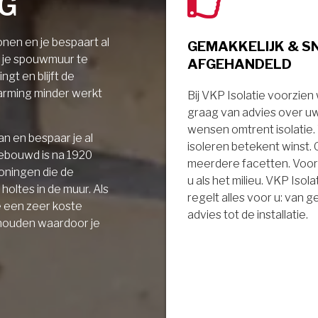
NG
nen en je bespaart al
GEMAKKELIJK & S
r je spouwmuur te
AFGEHANDELD
ngt en blijft de
arming minder werkt
Bij VKP Isolatie voorzien
graag van advies over u
wensen omtrent isolatie
n en bespaar je al
isoleren betekent winst.
gebouwd is na 1920
meerdere facetten. Voor
oningen die de
u als het milieu. VKP Isola
holtes in de muur. Als
regelt alles voor u: van 
e een zeer koste
advies tot de installatie.
 houden waardoor je