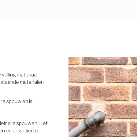
R
vulling materiaal
rstaande materialen
ere spouw en is
 kleinere spouwen. Het
en en ongedierte.