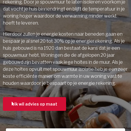
rekening. Door je spouwmuur te laten isoleren voorkom je
dat vocht je huis binnendringt en blijft de temperatuur in je
woning hoger waardoor de verwarming minder werkt
hoeft te leveren.
Hierdoor zullen je energie kosten naar beneden gaan en
bespaar je al snel 20 tot 30% op je energierekening. Als je
huis gebouwd is na 1920 dan bestaat de kans dat je een
spouwmuur hebt. Woningen die de afgelopen 20 jaar
gebouwd zijn bevatten vaak lege holtes in de muur. Als je
deze holtes opvult met spouwmuur isolatie heb je een zeer
koste efficiënte manier om warmte in uw woning vast te
houden waardoor je bespaart op je energie rekening.
ik wil advies op maat