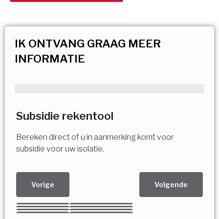
IK ONTVANG GRAAG MEER
INFORMATIE
Subsidie rekentool
Bereken direct of u in aanmerking komt voor
subsidie voor uw isolatie.
Vorige
Volgende
Kies uw Isolatiemaatregel
Vorige
Volgende
Vorige
Volgende