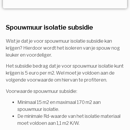
Vorige
Volgende
Ja!
Vorige
Volgende
Meerdere keuzes mogelijk
U komt in aanmerking voor
Spouwmuur isolatie subsidie
Isolatiemaatregel
subsidie!
Spouwisolatie
Wist je dat je voor spouwmuur isolatie subsidie kan
Vul uw gegevens in en ontvang nu direct uw
krijgen? Hierdoor wordt het isoleren van je spouw nog
berekening per mail.
leuker en voordeliger.
Vloerisolatie
Het subsidie bedrag dat je voor spouwmuur isolatie kunt
Dakisolatie
krijgen is 5 euro per m2. Wel moet je voldoen aan de
Voornaam
volgende voorwaarde om hiervan te profiteren.
Gevelisolatie
Voorwaarde spouwmuur subsidie:
Minimaal 15 m2 en maximaal 170 m2 aan
Achternaam
spouwmuur isolatie.
Vorige
Volgende
De minimale Rd-waarde van het isolatie materiaal
moet voldoen aan 1,1 m2 K/W.