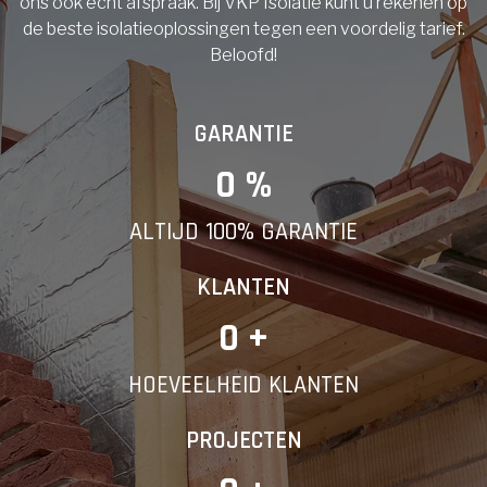
ons ook echt afspraak. Bij VKP Isolatie kunt u rekenen op
de beste isolatieoplossingen tegen een voordelig tarief.
Beloofd!
GARANTIE
0
 %
ALTIJD 100% GARANTIE
KLANTEN
0
 +
HOEVEELHEID KLANTEN
PROJECTEN