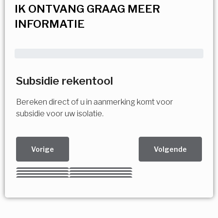
IK ONTVANG GRAAG MEER
INFORMATIE
Subsidie rekentool
Bereken direct of u in aanmerking komt voor
subsidie voor uw isolatie.
Vorige
Volgende
Kies uw Isolatiemaatregel
Vorige
Volgende
Vorige
Volgende
Vorige
Volgende
Ja!
Vorige
Volgende
Meerdere keuzes mogelijk
U komt in aanmerking voor