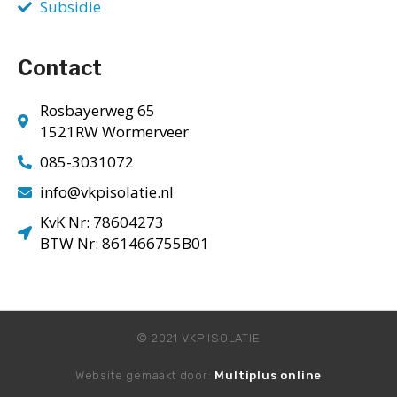
Subsidie
Contact
Rosbayerweg 65
1521RW Wormerveer
085-3031072
info@vkpisolatie.nl
KvK Nr: 78604273
BTW Nr: 861466755B01
© 2021 VKP ISOLATIE
Website gemaakt door:
Multiplus online