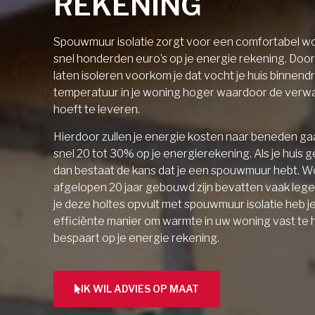
REKENING
Spouwmuur isolatie zorgt voor een comfortabel wo
snel honderden euro’s op je energie rekening. Doo
laten isoleren voorkom je dat vocht je huis binnendri
temperatuur in je woning hoger waardoor de verw
hoeft te leveren.
Hierdoor zullen je energie kosten naar beneden gaa
snel 20 tot 30% op je energierekening. Als je huis 
dan bestaat de kans dat je een spouwmuur hebt. W
afgelopen 20 jaar gebouwd zijn bevatten vaak lege 
je deze holtes opvult met spouwmuur isolatie heb j
efficiënte manier om warmte in uw woning vast te
bespaart op je energie rekening.
IK WIL ADVIES OP MAAT