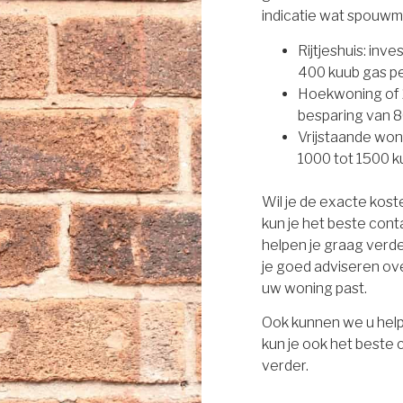
indicatie wat spouwm
Rijtjeshuis: inv
400 kuub gas per
Hoekwoning of 2
besparing van 8
Vrijstaande won
1000 tot 1500 ku
Wil je de exacte kos
kun je het beste con
helpen je graag verd
je goed adviseren ove
uw woning past.
Ook kunnen we u help
kun je ook het beste
verder.