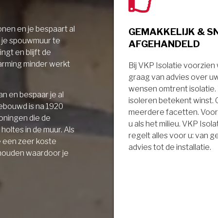
nen en je bespaart al
GEMAKKELIJK & S
r je spouwmuur te
AFGEHANDELD
ngt en blijft de
arming minder werkt
Bij VKP Isolatie voorzien
graag van advies over u
wensen omtrent isolatie
n en bespaar je al
isoleren betekent winst.
gebouwd is na 1920
meerdere facetten. Voor
oningen die de
u als het milieu. VKP Isola
holtes in de muur. Als
regelt alles voor u: van 
e een zeer koste
advies tot de installatie.
 houden waardoor je