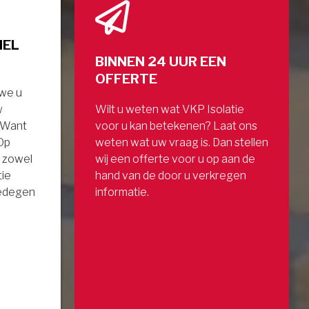
NEL
BINNEN 24 UUR EEN
OFFERTE
 we u
w
Wilt u weten wat VKP Isolatie
. Want
voor u kan betekenen? Laat ons
 Op
weten wat uw vraag is. Dan stellen
 zowel
wij een offerte voor u op aan de
tie
hand van de door u verkregen
gedegen
informatie.