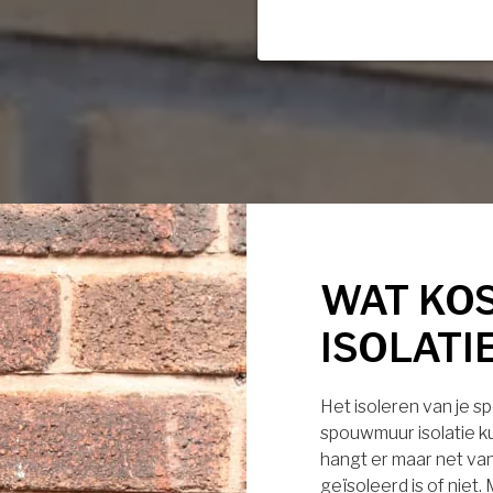
WAT KO
ISOLATI
Het isoleren van je s
spouwmuur isolatie ku
hangt er maar net van
geïsoleerd is of niet