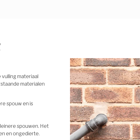
R
vulling materiaal
rstaande materialen
ere spouw en is
 kleinere spouwen. Het
en en ongedierte.