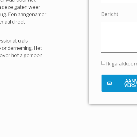
en deze gaten weer
Bericht
terug. Een aangenamer
riaal direct
sional, u als
e onderneming. Het
is over het algemeen
Ik ga akkoo
AAN
VERS