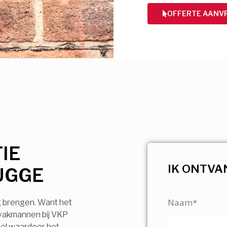
OFFERTE AANV
IE
IK ONTVA
UGGE
Naam*
g brengen. Want het
 vakmannen bij VKP
vel waardoor het