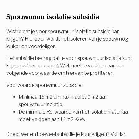
U komt in aanmerking voor
Spouwmuur isolatie subsidie
Isolatiemaatregel
subsidie!
Spouwisolatie
Wist je dat je voor spouwmuur isolatie subsidie kan
Vul uw gegevens in en ontvang nu direct uw
krijgen? Hierdoor wordt het isoleren van je spouw nog
berekening per mail.
leuker en voordeliger.
Vloerisolatie
Het subsidie bedrag dat je voor spouwmuur isolatie kunt
Dakisolatie
krijgen is 5 euro per m2. Wel moet je voldoen aan de
Voornaam
volgende voorwaarde om hiervan te profiteren.
Gevelisolatie
Voorwaarde spouwmuur subsidie:
Minimaal 15 m2 en maximaal 170 m2 aan
Achternaam
spouwmuur isolatie.
Vorige
Volgende
De minimale Rd-waarde van het isolatie materiaal
moet voldoen aan 1,1 m2 K/W.
E-mail
Direct weten hoeveel subsidie je kunt krijgen? Vul dan