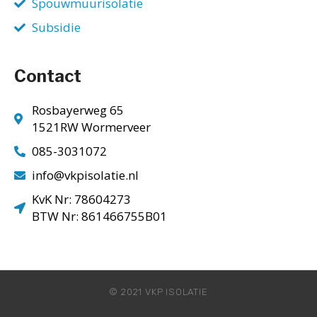
Spouwmuurisolatie
Subsidie
Contact
Rosbayerweg 65
1521RW Wormerveer
085-3031072
info@vkpisolatie.nl
KvK Nr: 78604273
BTW Nr: 861466755B01
© 2021 VKP ISOLATIE