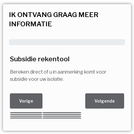
IK ONTVANG GRAAG MEER
INFORMATIE
Subsidie rekentool
Bereken direct of u in aanmerking komt voor
subsidie voor uw isolatie.
Vorige
Volgende
Kies uw Isolatiemaatregel
Vorige
Volgende
Vorige
Volgende
Vorige
Volgende
Ja!
Vorige
Volgende
Meerdere keuzes mogelijk