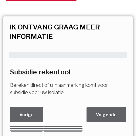
IK ONTVANG GRAAG MEER
INFORMATIE
Subsidie rekentool
Bereken direct of u in aanmerking komt voor
subsidie voor uw isolatie.
Vorige
Volgende
Kies uw Isolatiemaatregel
Vorige
Volgende
Vorige
Volgende