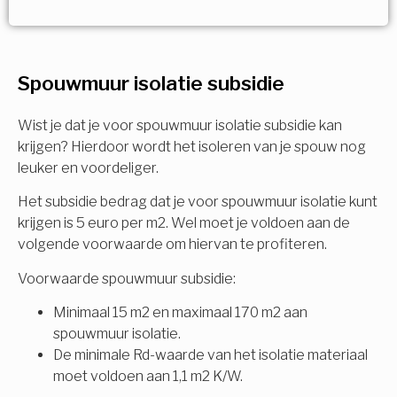
Vorige
Volgende
Ja!
Vorige
Volgende
Meerdere keuzes mogelijk
U komt in aanmerking voor
Spouwmuur isolatie subsidie
Isolatiemaatregel
subsidie!
Spouwisolatie
Wist je dat je voor spouwmuur isolatie subsidie kan
Vul uw gegevens in en ontvang nu direct uw
krijgen? Hierdoor wordt het isoleren van je spouw nog
berekening per mail.
leuker en voordeliger.
Vloerisolatie
Het subsidie bedrag dat je voor spouwmuur isolatie kunt
Dakisolatie
krijgen is 5 euro per m2. Wel moet je voldoen aan de
Voornaam
volgende voorwaarde om hiervan te profiteren.
Gevelisolatie
Voorwaarde spouwmuur subsidie:
Minimaal 15 m2 en maximaal 170 m2 aan
Achternaam
spouwmuur isolatie.
Vorige
Volgende
De minimale Rd-waarde van het isolatie materiaal
moet voldoen aan 1,1 m2 K/W.