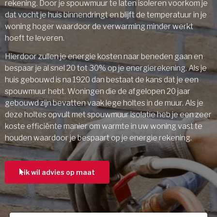
rekening. Door je spouwmuur te laten isoleren voorkom je
dat vocht je huis binnendringt en blijft de temperatuur in je
woning hoger waardoor de verwarming minder werkt
hoeft te leveren.
Hierdoor zullen je energie kosten naar beneden gaan en
bespaar je al snel 20 tot 30% op je energierekening. Als je
huis gebouwd is na 1920 dan bestaat de kans dat je een
spouwmuur hebt. Woningen die de afgelopen 20 jaar
gebouwd zijn bevatten vaak lege holtes in de muur. Als je
deze holtes opvult met spouwmuur isolatie heb je een zeer
koste efficiënte manier om warmte in uw woning vast te
houden waardoor je bespaart op je energie rekening.
ik wil advies op maat