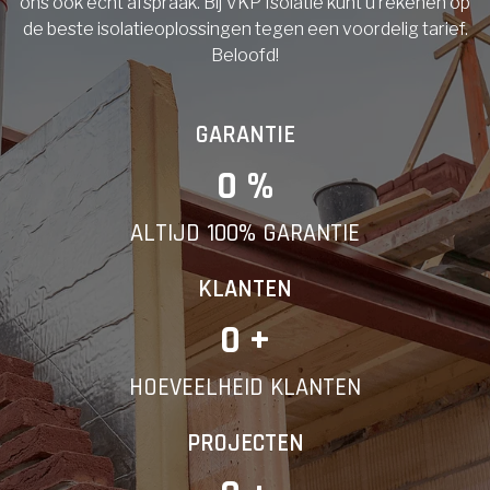
ons ook echt afspraak. Bij VKP Isolatie kunt u rekenen op
de beste isolatieoplossingen tegen een voordelig tarief.
Beloofd!
GARANTIE
0
 %
ALTIJD 100% GARANTIE
KLANTEN
0
 +
HOEVEELHEID KLANTEN
PROJECTEN