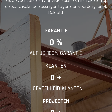
ons ook echt afspraak. Bij VKP Isolatie kunt u rekenen op
de beste isolatieoplossingen tegen een voordelig tarief.
Beloofd!
GARANTIE
0
 %
ALTIJD 100% GARANTIE
KLANTEN
0
 +
HOEVEELHEID KLANTEN
PROJECTEN