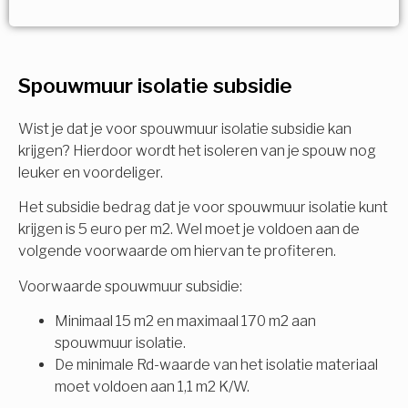
Vorige
Volgende
Ja!
Vorige
Volgende
Meerdere keuzes mogelijk
U komt in aanmerking voor
Spouwmuur isolatie subsidie
Isolatiemaatregel
subsidie!
Spouwisolatie
Wist je dat je voor spouwmuur isolatie subsidie kan
Vul uw gegevens in en ontvang nu direct uw
krijgen? Hierdoor wordt het isoleren van je spouw nog
berekening per mail.
leuker en voordeliger.
Vloerisolatie
Het subsidie bedrag dat je voor spouwmuur isolatie kunt
Dakisolatie
krijgen is 5 euro per m2. Wel moet je voldoen aan de
Voornaam
volgende voorwaarde om hiervan te profiteren.
Gevelisolatie
Voorwaarde spouwmuur subsidie:
Minimaal 15 m2 en maximaal 170 m2 aan
Achternaam
spouwmuur isolatie.
Vorige
Volgende
De minimale Rd-waarde van het isolatie materiaal
moet voldoen aan 1,1 m2 K/W.