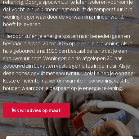
rekening. Door je spouwmuur te laten isoleren voorkom je
dat vocht je huis binnendringt en blijft de temperatuur in je
woning hoger waardoor de verwarming minder werkt
hoeft te leveren.
Hierdoor zullen je energie kosten naar beneden gaan en
bespaar je al snel 20 tot 30% op je energierekening. Als je
huis gebouwd is na 1920 dan bestaat de kans dat je een
spouwmuur hebt. Woningen die de afgelopen 20 jaar
gebouwd zijn bevatten vaak lege holtes in de muur. Als je
deze holtes opvult met spouwmuur isolatie heb je een zeer
koste efficiënte manier om warmte in uw woning vast te
houden waardoor je bespaart op je energie rekening.
ik wil advies op maat