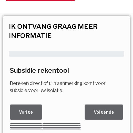
IK ONTVANG GRAAG MEER
INFORMATIE
Subsidie rekentool
Bereken direct of u in aanmerking komt voor
subsidie voor uw isolatie.
Vorige
Volgende
Kies uw Isolatiemaatregel
Vorige
Volgende
Vorige
Volgende