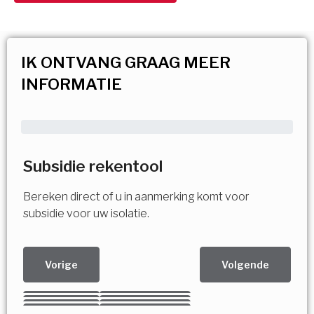
IK ONTVANG GRAAG MEER
INFORMATIE
Subsidie rekentool
Bereken direct of u in aanmerking komt voor
subsidie voor uw isolatie.
Vorige
Volgende
Kies uw Isolatiemaatregel
Vorige
Volgende
Vorige
Volgende