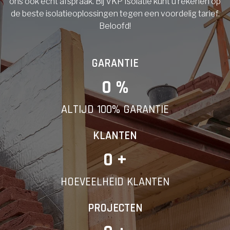
ons ook echt afspraak. Bij VKP Isolatie kunt u rekenen op
de beste isolatieoplossingen tegen een voordelig tarief.
Beloofd!
GARANTIE
0
 %
ALTIJD 100% GARANTIE
KLANTEN
0
 +
HOEVEELHEID KLANTEN
PROJECTEN