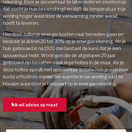
rekening. Door je spouwmuur te laten isoleren voorkom je
dat vocht je huis binnendringt en blijft de temperatuur in je
woning hoger waardoor de verwarming minder werkt
hoeft te leveren.
Hierdoor zullen je energie kosten naar beneden gaan en
bespaar je al snel 20 tot 30% op je energierekening. Als je
huis gebouwd is na 1920 dan bestaat de kans dat je een
spouwmuur hebt. Woningen die de afgelopen 20 jaar
gebouwd zijn bevatten vaak lege holtes in de muur. Als je
deze holtes opvult met spouwmuur isolatie heb je een zeer
koste efficiënte manier om warmte in uw woning vast te
houden waardoor je bespaart op je energie rekening.
ik wil advies op maat