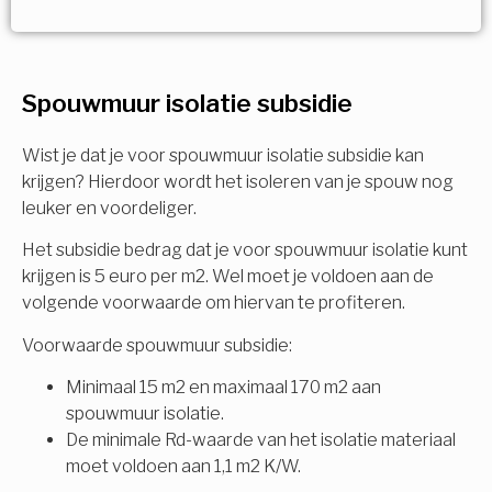
Vorige
Volgende
Ja!
Vorige
Volgende
Meerdere keuzes mogelijk
U komt in aanmerking voor
Spouwmuur isolatie subsidie
Isolatiemaatregel
subsidie!
Spouwisolatie
Wist je dat je voor spouwmuur isolatie subsidie kan
Vul uw gegevens in en ontvang nu direct uw
krijgen? Hierdoor wordt het isoleren van je spouw nog
berekening per mail.
leuker en voordeliger.
Vloerisolatie
Het subsidie bedrag dat je voor spouwmuur isolatie kunt
Dakisolatie
krijgen is 5 euro per m2. Wel moet je voldoen aan de
Voornaam
volgende voorwaarde om hiervan te profiteren.
Gevelisolatie
Voorwaarde spouwmuur subsidie:
Minimaal 15 m2 en maximaal 170 m2 aan
Achternaam
spouwmuur isolatie.
Vorige
Volgende
De minimale Rd-waarde van het isolatie materiaal
moet voldoen aan 1,1 m2 K/W.