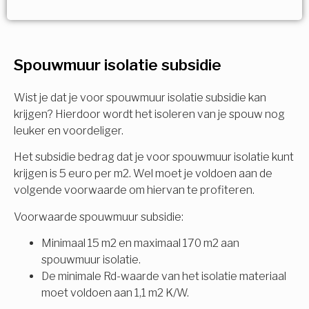
Vorige
Volgende
Ja!
Vorige
Volgende
Meerdere keuzes mogelijk
U komt in aanmerking voor
Spouwmuur isolatie subsidie
Isolatiemaatregel
subsidie!
Spouwisolatie
Wist je dat je voor spouwmuur isolatie subsidie kan
Vul uw gegevens in en ontvang nu direct uw
krijgen? Hierdoor wordt het isoleren van je spouw nog
berekening per mail.
leuker en voordeliger.
Vloerisolatie
Het subsidie bedrag dat je voor spouwmuur isolatie kunt
Dakisolatie
krijgen is 5 euro per m2. Wel moet je voldoen aan de
Voornaam
volgende voorwaarde om hiervan te profiteren.
Gevelisolatie
Voorwaarde spouwmuur subsidie:
Minimaal 15 m2 en maximaal 170 m2 aan
Achternaam
spouwmuur isolatie.
Vorige
Volgende
De minimale Rd-waarde van het isolatie materiaal
moet voldoen aan 1,1 m2 K/W.