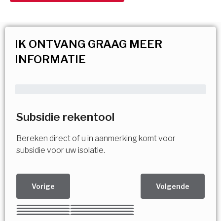
IK ONTVANG GRAAG MEER
INFORMATIE
Subsidie rekentool
Bereken direct of u in aanmerking komt voor
subsidie voor uw isolatie.
Vorige
Volgende
Kies uw Isolatiemaatregel
Vorige
Volgende
Vorige
Volgende