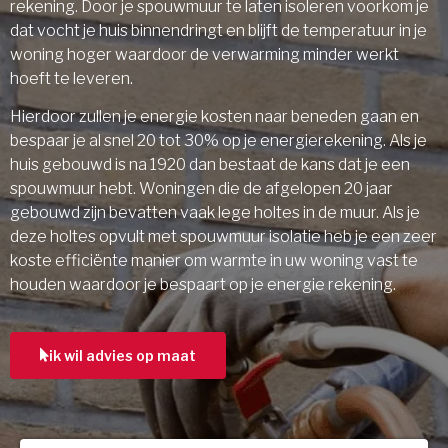
rekening. Door je spouwmuur te laten isoleren voorkom je
dat vocht je huis binnendringt en blijft de temperatuur in je
woning hoger waardoor de verwarming minder werkt
hoeft te leveren.
Hierdoor zullen je energie kosten naar beneden gaan en
bespaar je al snel 20 tot 30% op je energierekening. Als je
huis gebouwd is na 1920 dan bestaat de kans dat je een
spouwmuur hebt. Woningen die de afgelopen 20 jaar
gebouwd zijn bevatten vaak lege holtes in de muur. Als je
deze holtes opvult met spouwmuur isolatie heb je een zeer
koste efficiënte manier om warmte in uw woning vast te
houden waardoor je bespaart op je energie rekening.
ik wil advies op maat