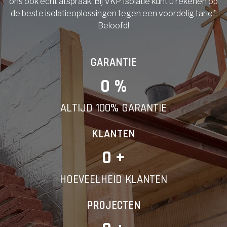
ons ook echt afspraak. Bij VKP Isolatie kunt u rekenen op
de beste isolatieoplossingen tegen een voordelig tarief.
Beloofd!
GARANTIE
0
 %
ALTIJD 100% GARANTIE
KLANTEN
0
 +
HOEVEELHEID KLANTEN
PROJECTEN