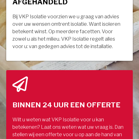
AFGEHANDELD
Bij VKP Isolatie voorzien we u graag van advies
over uw wensen omtrent isolatie. Want isoleren
betekent winst. Op meerdere facetten. Voor
zowel u als het milieu. VKP Isolatie regelt alles
voor u: van gedegen advies tot de installatie.
BINNEN 24 UUR EEN OFFERTE
Wilt u weten wat VKP Isolatie voor u kan
betekenen? Laat ons weten wat uw vraag is. Dan
stellen wij een offerte voor u op aan de hand van