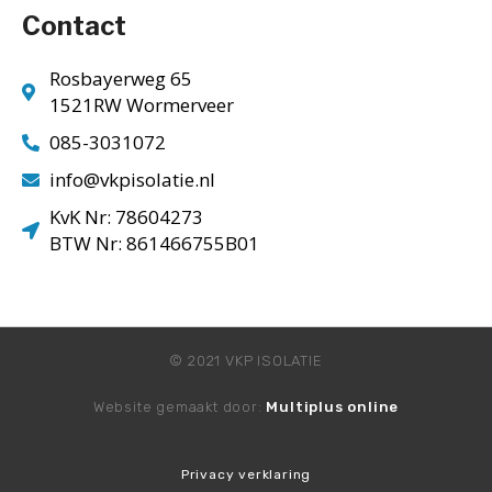
Contact
Rosbayerweg 65
1521RW Wormerveer
085-3031072
info@vkpisolatie.nl
KvK Nr: 78604273
BTW Nr: 861466755B01
© 2021 VKP ISOLATIE
Website gemaakt door:
Multiplus online
Privacy verklaring