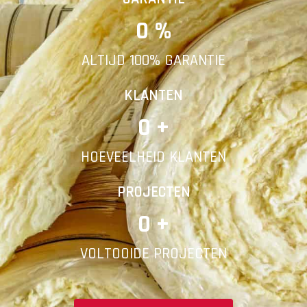
0
 %
E-mail
ALTIJD 100% GARANTIE
Telefoonnummer
KLANTEN
0
 +
HOEVEELHEID KLANTEN
Vorige
PROJECTEN
0
 +
VOLTOOIDE PROJECTEN