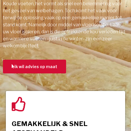
Koude voeten, het vormt als snel een belemmering voor
het gevoel van welbehagen. Toch komt het vaak voor
terwijl de oplossing vaak op een gemakkelijke manier tot
stand komt. Namelijk door middel van vloerisolatie. Laat u
uw vloer isoleren, dan is die optrekkende kou verleden tijd
en warmere voeten –juist in de winter- zijn een zeer
welkom bijeffect.
ik wil advies op maat
GEMAKKELIJK & SNEL