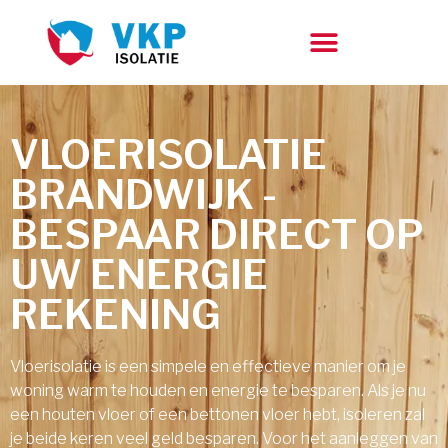
VLOERISOLATIE
BRANDWIJK -
BESPAAR DIRECT OP
UW ENERGIE
REKENING
Vloerisolatie is een simpele en effectieve manier om je
woning warm te houden en energie te besparen. Als je nu
een houten vloer of een bettonen vloer hebt, isoleren zal
je beide keren veel geld besparen. Voor het aanleggen van