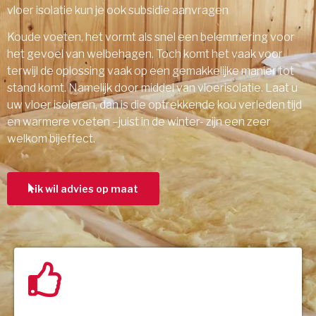
vloer isolatie kun je ook subsidie aanvragen
Koude voeten, het vormt als snel een belemmering voor
het gevoel van welbehagen. Toch komt het vaak voor
terwijl de oplossing vaak op een gemakkelijke manier tot
stand komt. Namelijk door middel van vloerisolatie. Laat u
uw vloer isoleren, dan is die optrekkende kou verleden tijd
en warmere voeten –juist in de winter- zijn een zeer
welkom bijeffect.
ik wil advies op maat