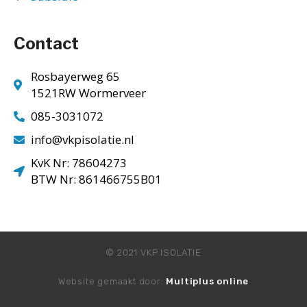
Contact
Rosbayerweg 65
1521RW Wormerveer
085-3031072
info@vkpisolatie.nl
KvK Nr: 78604273
BTW Nr: 861466755B01
© 2021 VKP ISOLATIE
Website gemaakt door:
Multiplus online