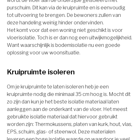
wordt de vloer aan de onderzijde geïsoleerd met
purschuim. Dit kan via de kruipruimte en is eenvoudig
tot uitvoering te brengen. De bewoners zullen van
deze handeling weinig hinder ondervinden.
Het komt voor dat een woning niet geschikt is voor
vloerisolatie. Toch is er dan nog een uitwijkmogelijkheid.
Want waarschijnlijk is bodemisolatie nu een goede
oplossing voor uw woonsituatie.
Kruipruimte isoleren
Om je kruipruimte te laten isoleren heb je een
kruipruimte nodig die minimaal 35 cm hoog is. Mocht dit
zo zijn dan kun je het beste isolatie materiaal laten
aanleggen aan de onderkant van de vloer. Het meest
gebruikte isolatie materiaal dat hiervoor gebruikt
worden zijn: Thermokussens, platen van kurk, hout, vlas,
EPS, schuim, glas- of steenwol. Deze materialen
leveren een hoge isolatie waarde op waardoor je veel