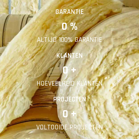
Vorige
Volgende
GARANTIE
0
 %
E-mail
ALTIJD 100% GARANTIE
Telefoonnummer
KLANTEN
0
 +
HOEVEELHEID KLANTEN
Vorige
PROJECTEN
0
 +
VOLTOOIDE PROJECTEN