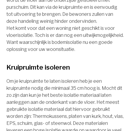
wordt de vloer aan de onderzijde geïsoleerd met
purschuim. Dit kan via de kruipruimte en is eenvoudig
tot uitvoering te brengen. De bewoners zullen van
deze handeling weinig hinder ondervinden.
Het komt voor dat een woning niet geschikt is voor
vloerisolatie. Toch is er dan nog een uitwijkmogelijkheid.
Want waarschijnlijk is bodemisolatie nu een goede
oplossing voor uw woonsituatie.
Kruipruimte isoleren
Om je kruipruimte te laten isoleren heb je een
kruipruimte nodig die minimaal 35 cm hoog is. Mocht dit
zo zijn dan kun je het beste isolatie materiaal laten
aanleggen aan de onderkant van de vloer. Het meest
gebruikte isolatie materiaal dat hiervoor gebruikt
worden zijn: Thermokussens, platen van kurk, hout, vlas,
EPS, schuim, glas- of steenwol. Deze materialen
leveren een hoge isolatie waarde op waardoor je veel