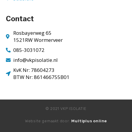
Contact
Rosbayerweg 65
1521RW Wormerveer
085-3031072
info@vkpisolatie.nl
KvK Nr: 78604273
BTW Nr: 861466755B01
© 2021 VKP ISOLATIE
Website gemaakt door:
Multiplus online