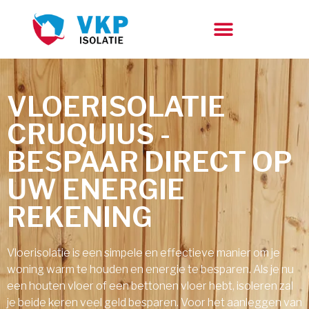
VLOERISOLATIE
CRUQUIUS -
BESPAAR DIRECT OP
UW ENERGIE
REKENING
Vloerisolatie is een simpele en effectieve manier om je
woning warm te houden en energie te besparen. Als je nu
een houten vloer of een bettonen vloer hebt, isoleren zal
je beide keren veel geld besparen. Voor het aanleggen van