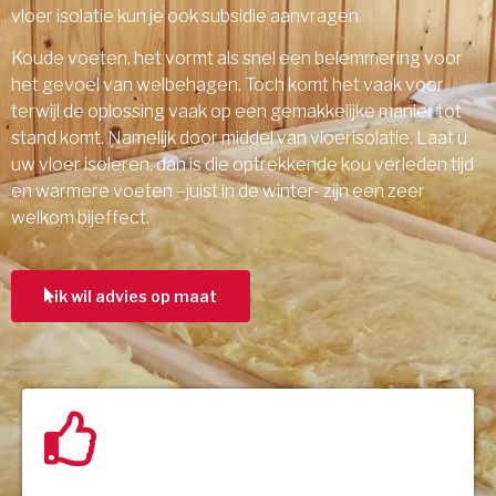
vloer isolatie kun je ook subsidie aanvragen
Koude voeten, het vormt als snel een belemmering voor
het gevoel van welbehagen. Toch komt het vaak voor
terwijl de oplossing vaak op een gemakkelijke manier tot
stand komt. Namelijk door middel van vloerisolatie. Laat u
uw vloer isoleren, dan is die optrekkende kou verleden tijd
en warmere voeten –juist in de winter- zijn een zeer
welkom bijeffect.
ik wil advies op maat