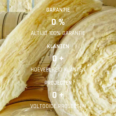
Vorige
Volgende
GARANTIE
0
 %
E-mail
ALTIJD 100% GARANTIE
Telefoonnummer
KLANTEN
0
 +
HOEVEELHEID KLANTEN
Vorige
PROJECTEN
0
 +
VOLTOOIDE PROJECTEN