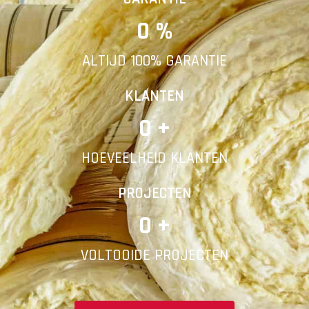
0
 %
E-mail
ALTIJD 100% GARANTIE
Telefoonnummer
KLANTEN
0
 +
HOEVEELHEID KLANTEN
Vorige
PROJECTEN
0
 +
VOLTOOIDE PROJECTEN