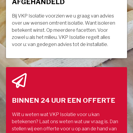
AFGEHANDELD
Bij VKP Isolatie voorzien we u graag van advies
over uw wensen omtrent isolatie. Want isoleren
betekent winst. Op meerdere facetten. Voor
zowel u als het milieu. VKP Isolatie regelt alles
voor u: van gedegen advies tot de installatie.
BINNEN 24 UUR EEN OFFERTE
Wilt u weten wat VKP Isolatie voor u kan
betekenen? Laat ons weten wat uw vraag is. Dan
stellen wij een offerte voor u op aan de hand van