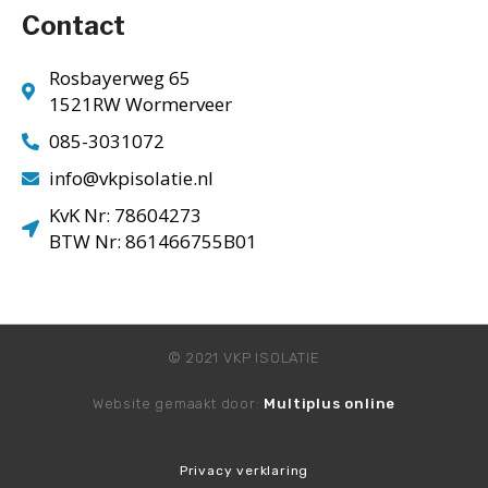
Contact
Rosbayerweg 65
1521RW Wormerveer
085-3031072
info@vkpisolatie.nl
KvK Nr: 78604273
BTW Nr: 861466755B01
© 2021 VKP ISOLATIE
Website gemaakt door:
Multiplus online
Privacy verklaring