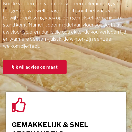
Koude voeten, het vormt als snel een belemmering voor
het gevoel van welbehagen. Toch komt het vaak voor
terwijl de oplossing vaak op een gemakkelijke manier tot
stand komt. Namelijk door middel van vloerisolatie. Laat u
uw vloer isoleren, dan is die optrekkende kou verleden tijd
en warmere voeten –juist in de winter- zijn een zeer
welkom bijeffect.
ik wil advies op maat
GEMAKKELIJK & SNEL